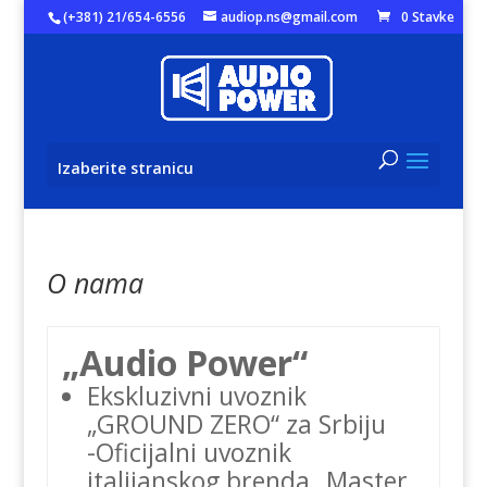
(+381) 21/654-6556
audiop.ns@gmail.com
0 Stavke
Izaberite stranicu
O nama
„Audio Power“
Ekskluzivni uvoznik
„GROUND ZERO“ za Srbiju
-Oficijalni uvoznik
italijanskog brenda „Master