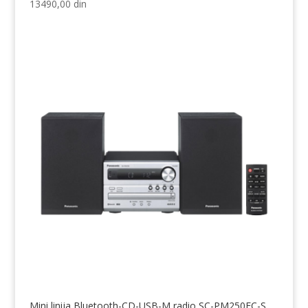
13490,00
din
Mini linija Bluetooth-CD-USB-M radio SC-PM250EC-S