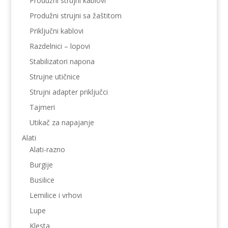
Produžni strujni kablovi
Produžni strujni sa žaštitom
Priključni kablovi
Razdelnici – lopovi
Stabilizatori napona
Strujne utičnice
Strujni adapter priključci
Tajmeri
Utikač za napajanje
Alati
Alati-razno
Burgije
Busilice
Lemilice i vrhovi
Lupe
Klesta