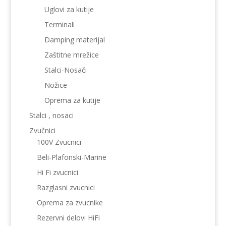
Uglovi za kutije
Terminali
Damping materijal
Zaštitne mrežice
Stalci-Nosači
Nožice
Oprema za kutije
Stalci , nosaci
Zvučnici
100V Zvucnici
Beli-Plafonski-Marine
Hi Fi zvucnici
Razglasni zvucnici
Oprema za zvucnike
Rezervni delovi HiFi