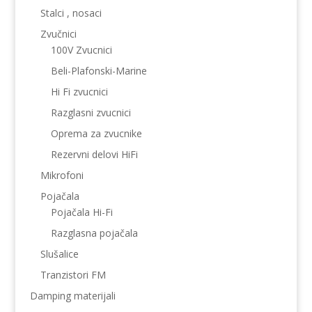
Stalci , nosaci
Zvučnici
100V Zvucnici
Beli-Plafonski-Marine
Hi Fi zvucnici
Razglasni zvucnici
Oprema za zvucnike
Rezervni delovi HiFi
Mikrofoni
Pojačala
Pojačala Hi-Fi
Razglasna pojačala
Slušalice
Tranzistori FM
Damping materijali