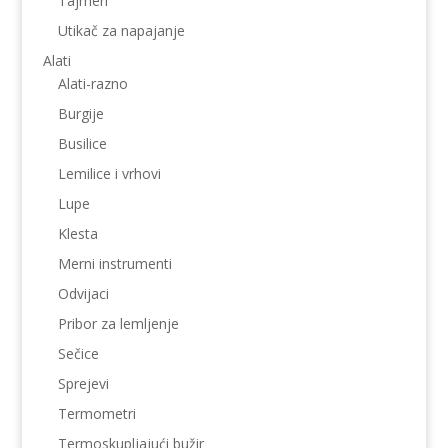
Tajmeri
Utikač za napajanje
Alati
Alati-razno
Burgije
Busilice
Lemilice i vrhovi
Lupe
Klesta
Merni instrumenti
Odvijaci
Pribor za lemljenje
Sečice
Sprejevi
Termometri
Termoskupljajući bužir