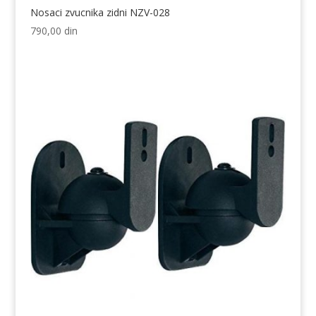
Nosaci zvucnika zidni NZV-028
790,00
din