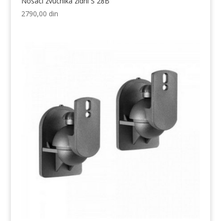
Nosaci zvucnika zidni S 28B
2790,00
din