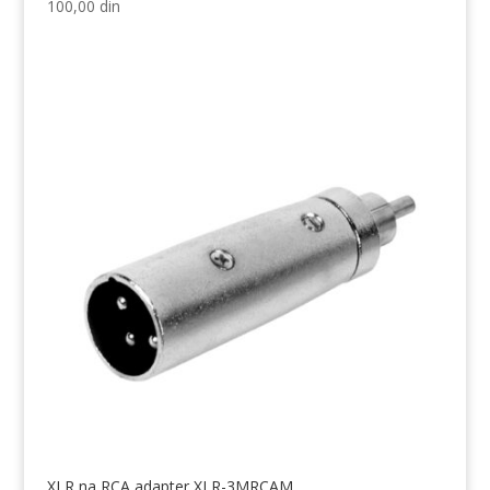
100,00
din
XLR na RCA adapter XLR-3MRCAM