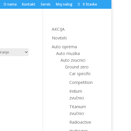
O nama
Kontakt
Servis
Moj nalog
0 Stavke
AKCIJA
Noviteti
Auto oprema
Auto muzika
Auto zvucnici
Ground zero
Car specific
Competition
Iridium
zvučnici
Titanium
zvučnici
Radioactive
Hydrogen