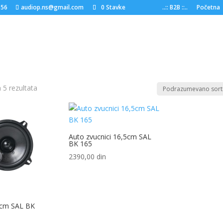
556
audiop.ns@gmail.com
0 Stavke
..:: B2B ::..
Početna
h 5 rezultata
Auto zvucnici 16,5cm SAL
BK 165
2390,00
din
0cm SAL BK