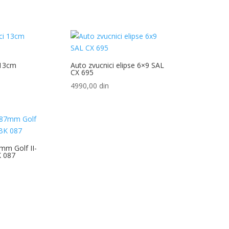
 13cm
Auto zvucnici elipse 6×9 SAL
CX 695
4990,00
din
mm Golf II-
 087