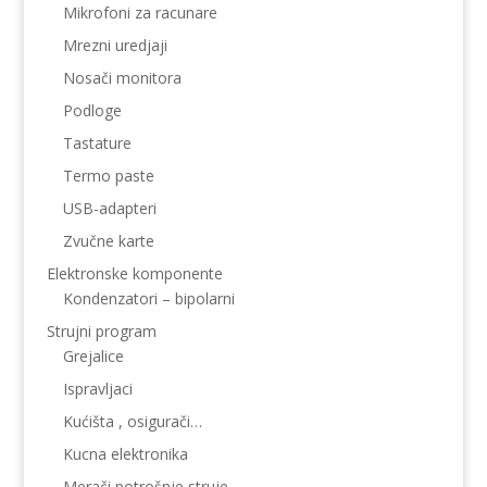
Mikrofoni za racunare
Mrezni uredjaji
Nosači monitora
Podloge
Tastature
Termo paste
USB-adapteri
Zvučne karte
Elektronske komponente
Kondenzatori – bipolarni
Strujni program
Grejalice
Ispravljaci
Kućišta , osigurači…
Kucna elektronika
Merači potrošnje struje