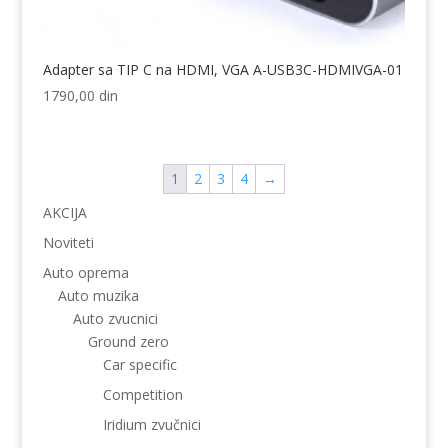
Adapter sa TIP C na HDMI, VGA A-USB3C-HDMIVGA-01
1790,00
din
1
2
3
4
→
AKCIJA
Noviteti
Auto oprema
Auto muzika
Auto zvucnici
Ground zero
Car specific
Competition
Iridium zvučnici