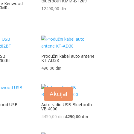
Bluetooth KMM-BT209
ine Kenwood
KMR-
12490,00
din
USB
Produžni kabel auto antene
X282BT
KT-AD38
490,00
din
Akcija!
wood USB
Auto radio USB Bluetooth
VB 4000
Originalna
Trenutna
4450,00
din
4290,00
din
cena
cena
je
je: