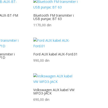
bila:
4290,00 din.
4450,00 din.
-AUX-BT-FM
Bluetooth FM transmiter i
USB punjac BT 63
1170,00
din
ansmiter i
Ford AUX kabel AUX-Ford.01
71D
990,00
din
Volkswagen AUX kabel VW
MFD3-JACK
690,00
din