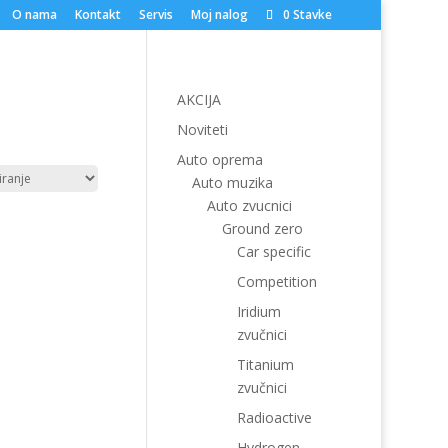
O nama
Kontakt
Servis
Moj nalog
0 Stavke
AKCIJA
Noviteti
Auto oprema
Auto muzika
Auto zvucnici
Ground zero
Car specific
Competition
Iridium
zvučnici
Titanium
zvučnici
Radioactive
Hydrogen