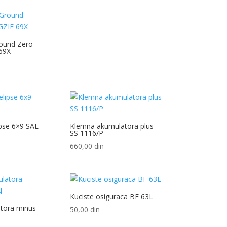
round Zero
 69X
ipse 6×9 SAL
Klemna akumulatora plus
SS 1116/P
660,00
din
Kuciste osiguraca BF 63L
tora minus
50,00
din