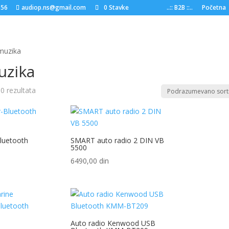
556
audiop.ns@gmail.com
0 Stavke
..:: B2B ::..
Početna
muzika
uzika
0 rezultata
luetooth
SMART auto radio 2 DIN VB
5500
6490,00
din
Auto radio Kenwood USB