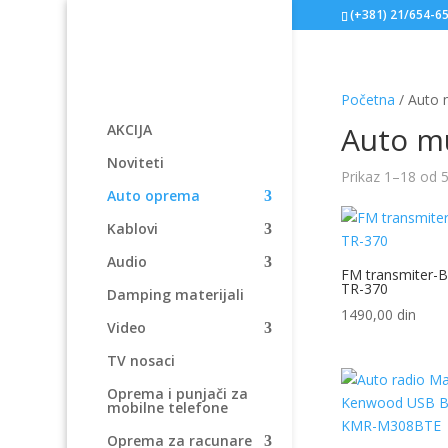
(+381) 21/654-6
Početna
/ Auto 
Auto m
AKCIJA
Noviteti
Prikaz 1–18 od 5
Auto oprema
Kablovi
Audio
FM transmiter-B
TR-370
Damping materijali
1490,00
din
Video
TV nosaci
Oprema i punjači za
mobilne telefone
Oprema za racunare