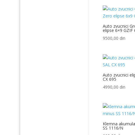
Auto zvucnici G
elipse 6×9 GZIF
9500,00
din
Auto zvucnici el
CX 695
4990,00
din
Klemna akumula
SS 1116/N