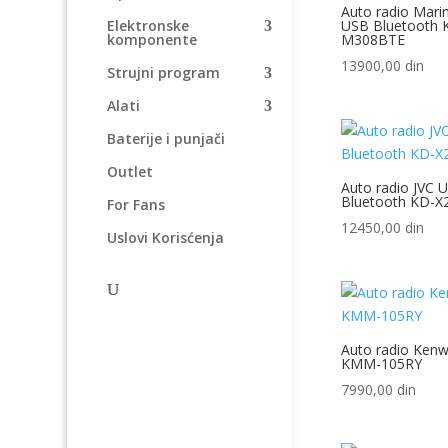
Auto radio Mar
USB Bluetooth 
Elektronske
M308BTE
komponente
13900,00
din
Strujni program
Alati
Baterije i punjači
Outlet
Auto radio JVC 
Bluetooth KD-
For Fans
12450,00
din
Uslovi Korisćenja
Auto radio Ken
KMM-105RY
7990,00
din