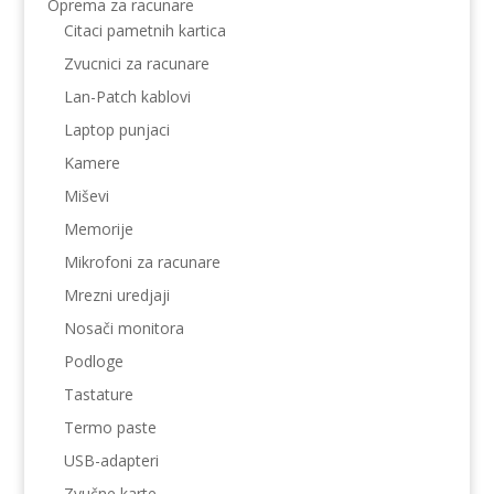
Oprema za racunare
Citaci pametnih kartica
Zvucnici za racunare
Lan-Patch kablovi
Laptop punjaci
Kamere
Miševi
Memorije
Mikrofoni za racunare
Mrezni uredjaji
Nosači monitora
Podloge
Tastature
Termo paste
USB-adapteri
Zvučne karte