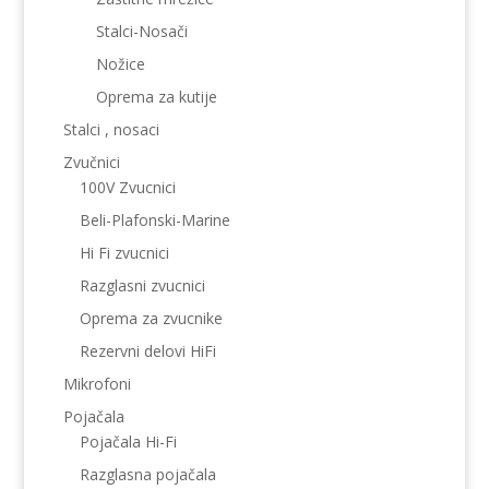
Stalci-Nosači
Nožice
Oprema za kutije
Stalci , nosaci
Zvučnici
100V Zvucnici
Beli-Plafonski-Marine
Hi Fi zvucnici
Razglasni zvucnici
Oprema za zvucnike
Rezervni delovi HiFi
Mikrofoni
Pojačala
Pojačala Hi-Fi
Razglasna pojačala