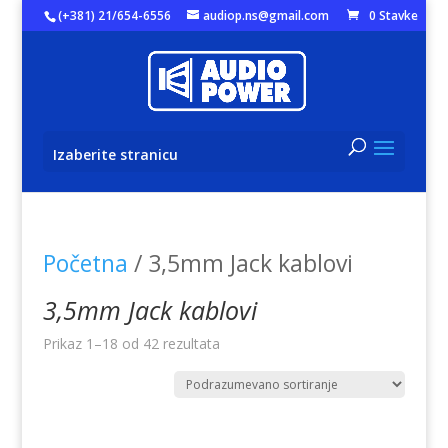
(+381) 21/654-6556
audiop.ns@gmail.com
0 Stavke
Izaberite stranicu
Početna
/ 3,5mm Jack kablovi
3,5mm Jack kablovi
Prikaz 1–18 od 42 rezultata