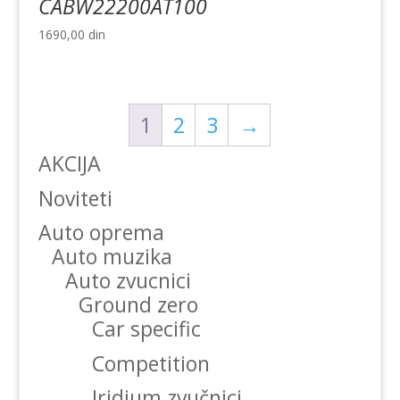
CABW22200AT100
1690,00
din
1
2
3
→
AKCIJA
Noviteti
Auto oprema
Auto muzika
Auto zvucnici
Ground zero
Car specific
Competition
Iridium zvučnici