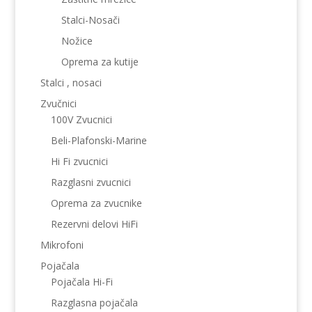
Stalci-Nosači
Nožice
Oprema za kutije
Stalci , nosaci
Zvučnici
100V Zvucnici
Beli-Plafonski-Marine
Hi Fi zvucnici
Razglasni zvucnici
Oprema za zvucnike
Rezervni delovi HiFi
Mikrofoni
Pojačala
Pojačala Hi-Fi
Razglasna pojačala