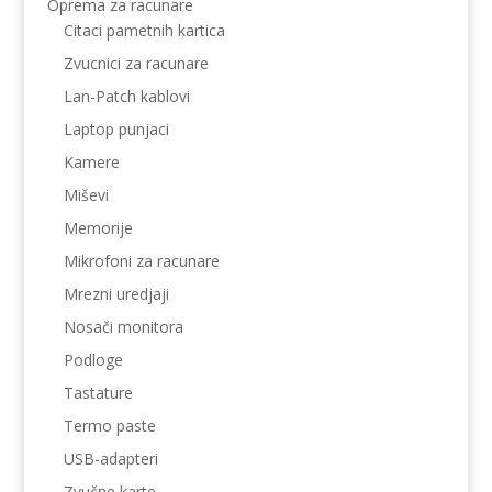
Oprema za racunare
Citaci pametnih kartica
Zvucnici za racunare
Lan-Patch kablovi
Laptop punjaci
Kamere
Miševi
Memorije
Mikrofoni za racunare
Mrezni uredjaji
Nosači monitora
Podloge
Tastature
Termo paste
USB-adapteri
Zvučne karte