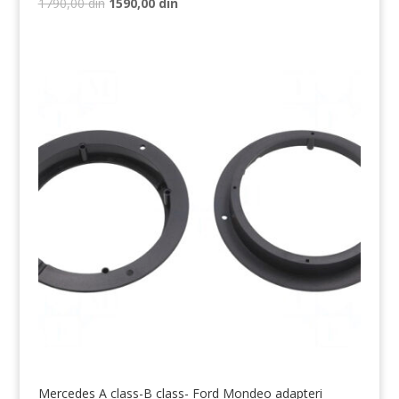
Originalna
Trenutna
1790,00
din
1590,00
din
cena
cena
je
je:
bila:
1590,00 din.
1790,00 din.
Mercedes A class-B class- Ford Mondeo adapteri