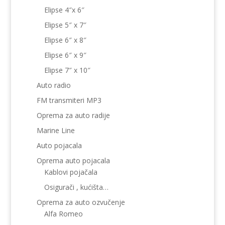
Elipse 4″x 6″
Elipse 5″ x 7″
Elipse 6″ x 8″
Elipse 6″ x 9″
Elipse 7″ x 10″
Auto radio
FM transmiteri MP3
Oprema za auto radije
Marine Line
Auto pojacala
Oprema auto pojacala
Kablovi pojačala
Osigurači , kućišta…
Oprema za auto ozvučenje
Alfa Romeo