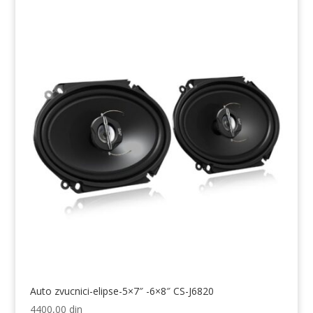
Auto zvucnici-elipse-5×7″ -6×8″ CS-J6820
4400,00
din