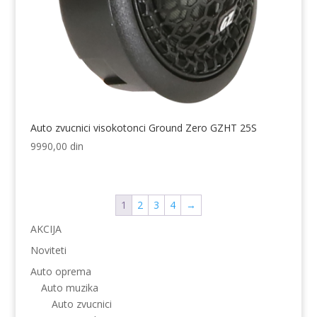
Auto zvucnici visokotonci Ground Zero GZHT 25S
9990,00
din
1
2
3
4
→
AKCIJA
Noviteti
Auto oprema
Auto muzika
Auto zvucnici