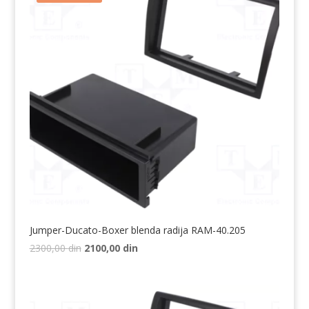
Jumper-Ducato-Boxer blenda radija RAM-40.205
Originalna
Trenutna
2300,00
din
2100,00
din
cena
cena
je
je:
bila:
2100,00 din.