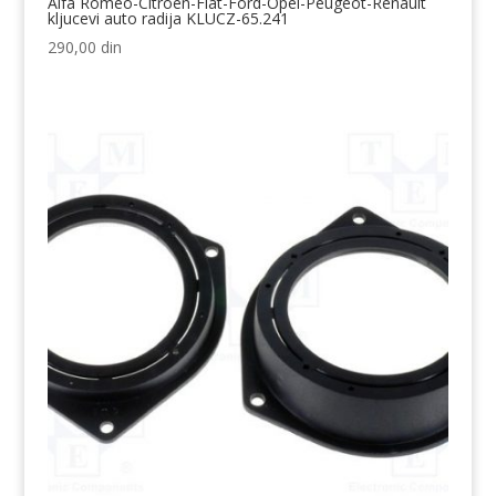
Alfa Romeo-Citroen-Fiat-Ford-Opel-Peugeot-Renault
kljucevi auto radija KLUCZ-65.241
290,00
din