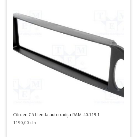
je
je:
bila:
1590,00 din.
1990,00 din.
Citroen C5 blenda auto radija RAM-40.119.1
1190,00
din