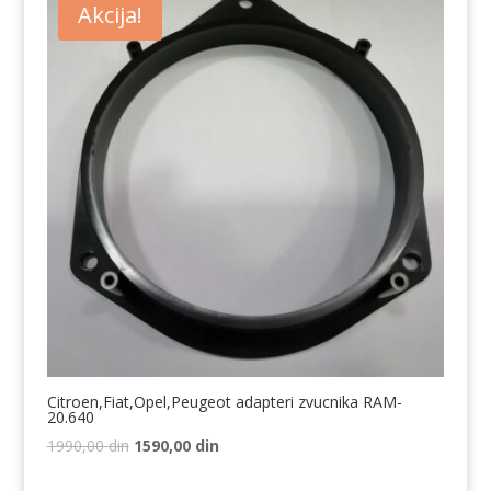
Akcija!
Citroen,Fiat,Opel,Peugeot adapteri zvucnika RAM-
20.640
Originalna
Trenutna
1990,00
din
1590,00
din
cena
cena