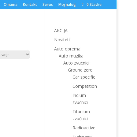
O nama
Kontakt
Servis
Moj nalog
0 Stavke
AKCIJA
Noviteti
Auto oprema
Auto muzika
Auto zvucnici
Ground zero
Car specific
Competition
Iridium
zvučnici
Titanium
zvučnici
Radioactive
Hydrogen