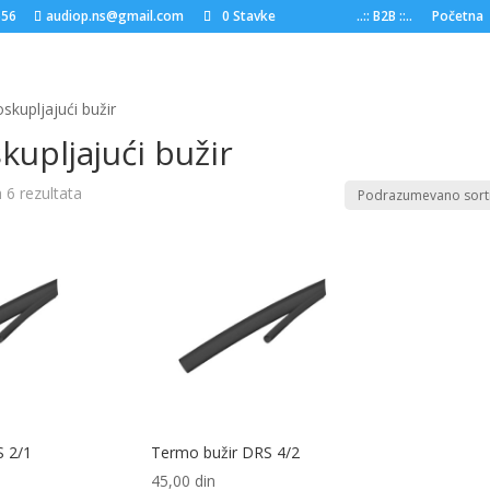
556
audiop.ns@gmail.com
0 Stavke
..:: B2B ::..
Početna
skupljajući bužir
upljajući bužir
h 6 rezultata
S 2/1
Termo bužir DRS 4/2
45,00
din