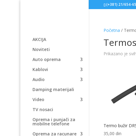
(+381) 21/654-6
Početna
/ Termo
Termosk
AKCIJA
Noviteti
Prikazano je svi
Auto oprema
Kablovi
Audio
Damping materijali
Video
TV nosaci
Oprema i punjači za
mobilne telefone
Termo bužir DR
35,00
din
Oprema za racunare