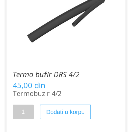
Termo bužir DRS 4/2
45,00
din
Termobuzir 4/2
Termo
Dodati u korpu
bužir
DRS
4/2