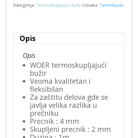
Kategorija:
Termoskupljajući bužir
Oznaka:
Termobuziri
količina
Opis
Opis
WOER termoskupljajući
bužir
Veoma kvalitetan i
fleksibilan
Za zaštitu delova gde se
javlja velika razlika u
prečniku
Precnik : 4 mm
Skupljeni precnik : 2 mm
Duzina : 1m