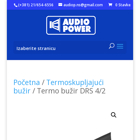
(+381) 21/654-6556
audiop.ns@gmail.com
0 Stavke
Izaberite stranicu
Početna
/
Termoskupljajući
bužir
/ Termo bužir DRS 4/2