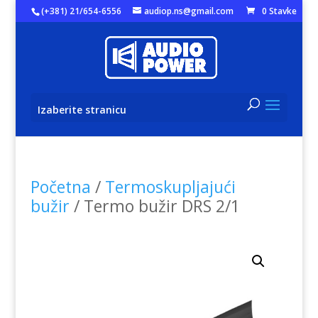
(+381) 21/654-6556
audiop.ns@gmail.com
0 Stavke
Izaberite stranicu
Početna
/
Termoskupljajući
bužir
/ Termo bužir DRS 2/1