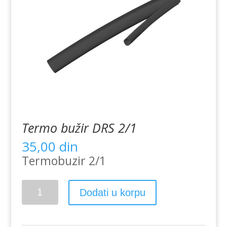
Termo bužir DRS 2/1
35,00
din
Termobuzir 2/1
Termo
Dodati u korpu
bužir
DRS
2/1