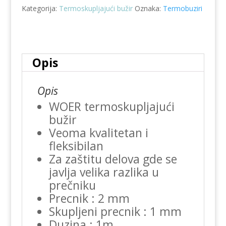
Kategorija:
Termoskupljajući bužir
Oznaka:
Termobuziri
količina
Opis
Opis
WOER termoskupljajući
bužir
Veoma kvalitetan i
fleksibilan
Za zaštitu delova gde se
javlja velika razlika u
prečniku
Precnik : 2 mm
Skupljeni precnik : 1 mm
Duzina : 1m