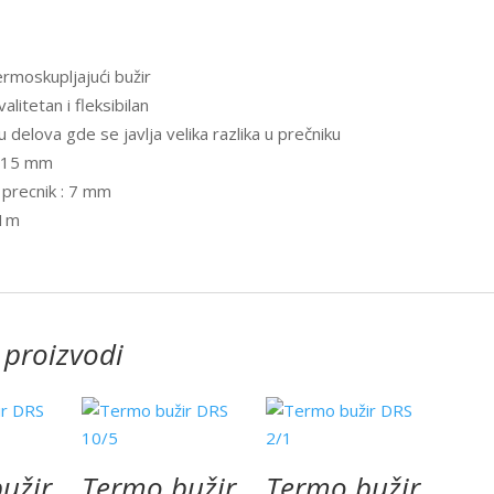
moskupljajući bužir
litetan i fleksibilan
u delova gde se javlja velika razlika u prečniku
: 15 mm
i precnik : 7 mm
 1m
 proizvodi
užir
Termo bužir
Termo bužir