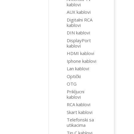
kablovi
AUX kablovi
Digitalni RCA
kablovi
DIN kablovi
DisplayPort
kablovi
HDMI kablovi
Iphone kablovi
Lan kablovi
Optički
OTG
Prikljucni
kablovi
RCA kablovi
Skart kablovi
Telefonski sa
utikacima
Tip C kablovi