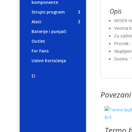
komponente
Opis
Strujni program
WOER ter
Alati
Veoma kva
Baterije i punjači
Za zaštit
Outlet
Precnik 
Skupljen
For Fans
Duzina :
Uslovi Korisćenja
Povezani
Termo b