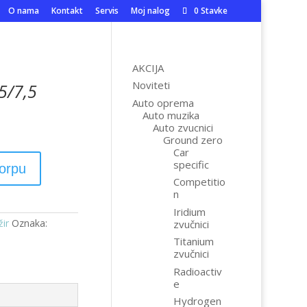
O nama
Kontakt
Servis
Moj nalog
0 Stavke
AKCIJA
Noviteti
5/7,5
Auto oprema
Auto muzika
Auto zvucnici
Ground zero
Car
specific
korpu
Competitio
n
Iridium
žir
Oznaka:
zvučnici
Titanium
zvučnici
Radioactiv
e
Hydrogen