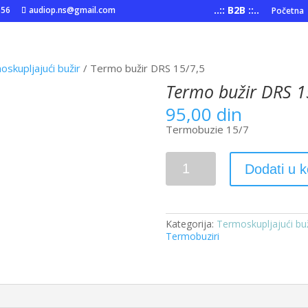
..:: B2B ::..
556
audiop.ns@gmail.com
Početna
skupljajući bužir
/ Termo bužir DRS 15/7,5
Termo bužir DRS 1
95,00
din
Termobuzie 15/7
Termo
Dodati u 
bužir
DRS
15/7,5
količina
Kategorija:
Termoskupljajući bu
Termobuziri