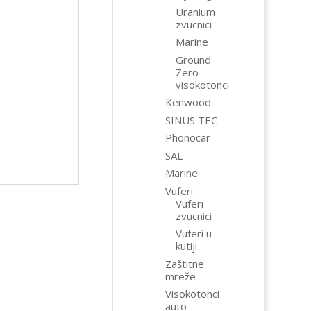
Uranium
zvucnici
Marine
Ground
Zero
visokotonci
Kenwood
SINUS TEC
Phonocar
SAL
Marine
Vuferi
Vuferi-
zvucnici
Vuferi u
kutiji
Zaštitne
mreže
Visokotonci
auto