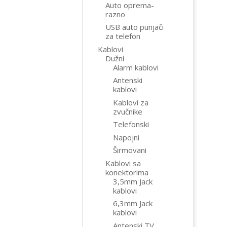
Auto oprema-
razno
USB auto punjači
za telefon
Kablovi
Dužni
Alarm kablovi
Antenski
kablovi
Kablovi za
zvučnike
Telefonski
Napojni
Širmovani
Kablovi sa
konektorima
3,5mm Jack
kablovi
6,3mm Jack
kablovi
Antenski TV