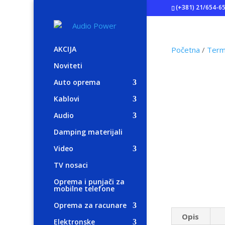
(+381) 21/654-6
AKCIJA
Početna
/
Termo
Noviteti
Auto oprema
Kablovi
Audio
Damping materijali
Video
TV nosaci
Oprema i punjači za
mobilne telefone
Oprema za racunare
Opis
Elektronske