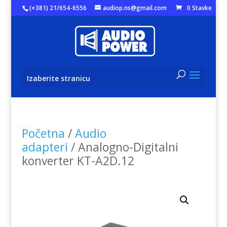
(+381) 21/654-6556
audiop.ns@gmail.com
0 Stavke
Izaberite stranicu
Početna
/
Audio
adapteri
/ Analogno-Digitalni
konverter KT-A2D.12