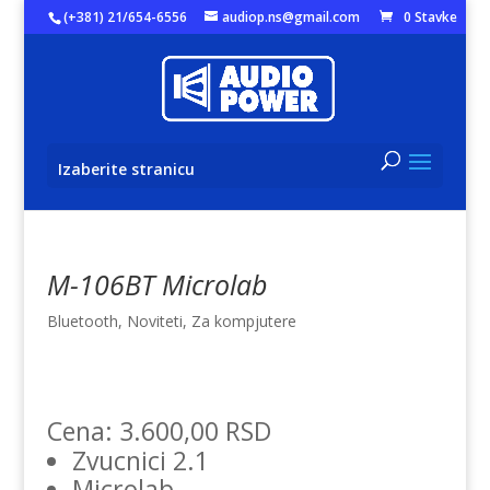
(+381) 21/654-6556
audiop.ns@gmail.com
0 Stavke
Izaberite stranicu
M-106BT Microlab
Bluetooth
,
Noviteti
,
Za kompjutere
Cena: 3.600,00 RSD
Zvucnici 2.1
Microlab