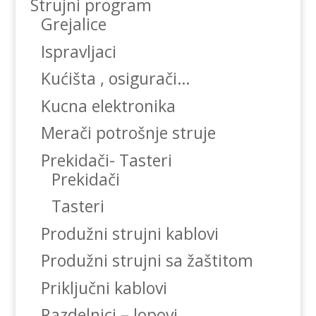
Strujni program
Grejalice
Ispravljaci
Kućišta , osigurači…
Kucna elektronika
Merači potrošnje struje
Prekidači- Tasteri
Prekidači
Tasteri
Produžni strujni kablovi
Produžni strujni sa žaštitom
Priključni kablovi
Razdelnici – lopovi