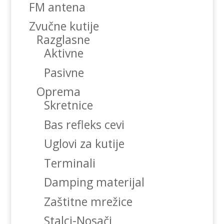
FM antena
Zvučne kutije
Razglasne
Aktivne
Pasivne
Oprema
Skretnice
Bas refleks cevi
Uglovi za kutije
Terminali
Damping materijal
Zaštitne mrežice
Stalci-Nosači