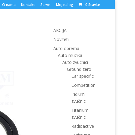
O nama
Kontakt
Servis
Moj nalog
0 Stavke
AKCIJA
Noviteti
Auto oprema
Auto muzika
Auto zvucnici
Ground zero
Car specific
Competition
Iridium
zvučnici
Titanium
zvučnici
Radioactive