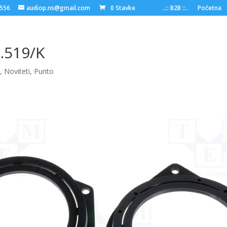
6556
audiop.ns@gmail.com
0 Stavke
..:: B2B ::..
Početna
.519/K
C
,
Noviteti
,
Punto