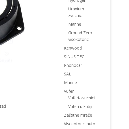
Hydrogen
Uranium
zvucnici
Marine
Ground Zero
visokotonci
Kenwood
SINUS TEC
Phonocar
SAL
Marine
Vuferi
Vuferi-zvucnici
azad
Vuferi u kutiji
Zaštitne mreže
Visokotonci auto