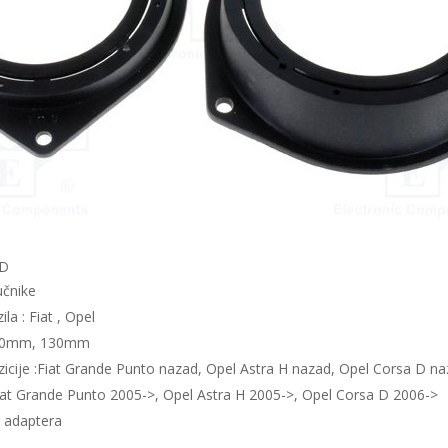
SD
učnike
la : Fiat , Opel
100mm, 130mm
zicije :Fiat Grande Punto nazad, Opel Astra H nazad, Opel Corsa D n
iat Grande Punto 2005->, Opel Astra H 2005->, Opel Corsa D 2006->
r adaptera