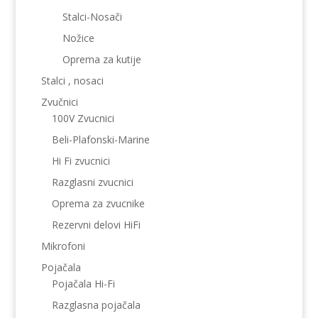
Stalci-Nosači
Nožice
Oprema za kutije
Stalci , nosaci
Zvučnici
100V Zvucnici
Beli-Plafonski-Marine
Hi Fi zvucnici
Razglasni zvucnici
Oprema za zvucnike
Rezervni delovi HiFi
Mikrofoni
Pojačala
Pojačala Hi-Fi
Razglasna pojačala