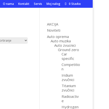
O nama
Kontakt
Servis
Moj nalog
0 Stavke
AKCIJA
Noviteti
Auto oprema
Auto muzika
Auto zvucnici
Ground zero
Car
specific
Competitio
n
Iridium
zvučnici
Titanium
zvučnici
Radioactiv
e
Hydrogen