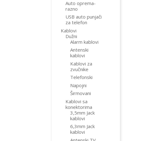
Auto oprema-
razno
USB auto punjači
za telefon
Kablovi
Dužni
Alarm kablovi
Antenski
kablovi
Kablovi za
zvučnike
Telefonski
Napojni
Širmovani
Kablovi sa
konektorima
3,5mm Jack
kablovi
6,3mm Jack
kablovi
Antenski TV