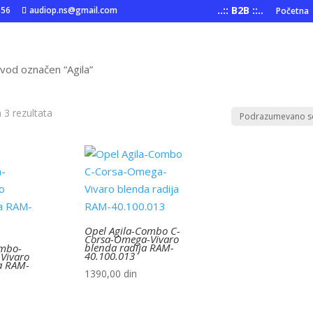
..:: B2B ::..
556
audiop.ns@gmail.com
Početna
vod označen “Agila”
h 3 rezultata
Opel Agila-Combo C-
Corsa-Omega-Vivaro
blenda radija RAM-
ombo-
40.100.013
Vivaro
a RAM-
1390,00
din