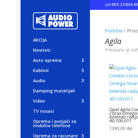
(+381) 21/654-6
Početna
/ Proiz
Agila
AKCIJA
Prikazano je svi
Noviteti
Auto oprema
Kablovi
Audio
Damping materijali
Video
Opel Agila-C
TV nosaci
Corsa-Omega-
belenda radij
40.100.011
Oprema i punjači za
mobilne telefone
1390,00
din
Oprema za racunare