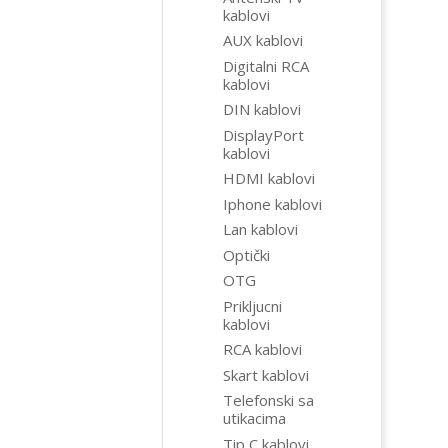
kablovi
AUX kablovi
Digitalni RCA
kablovi
DIN kablovi
DisplayPort
kablovi
HDMI kablovi
Iphone kablovi
Lan kablovi
Optički
OTG
Prikljucni
kablovi
RCA kablovi
Skart kablovi
Telefonski sa
utikacima
Tip C kablovi