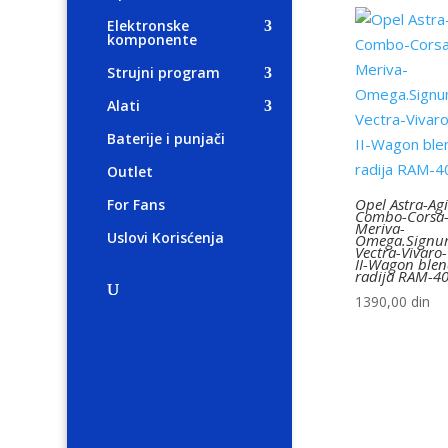
Elektronske
komponente
Strujni program
Alati
Baterije i punjači
Outlet
Opel Astra-Agi
For Fans
Combo-Corsa
Meriva-
Uslovi Korisćenja
Omega.Signu
Vectra-Vivaro-
II-Wagon ble
radija RAM-40
1390,00
din