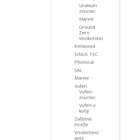
Uranium
zvucnici
Marine
Ground
Zero
visokotonci
Kenwood
SINUS TEC
Phonocar
SAL
Marine
Vuferi
Vuferi-
zvucnici
Vuferi u
kutiji
Zaštitne
mreže
Visokotonci
auto