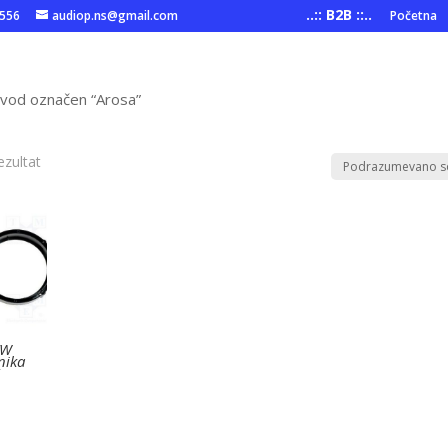
..:: B2B ::..
6556
audiop.ns@gmail.com
Početna
zvod označen “Arosa”
ezultat
VW
nika