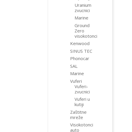
Uranium
zvucnici
Marine
Ground
Zero
visokotonci
Kenwood
SINUS TEC
Phonocar
SAL
Marine
Vuferi
Vuferi-
zvucnici
Vuferi u
kutiji
Zaštitne
mreže
Visokotonci
auto