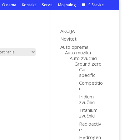
O nama
Kontakt
Servis
Moj nalog
0 Stavke
AKCIJA
Noviteti
Auto oprema
Auto muzika
Auto zvucnici
Ground zero
Car
specific
Competitio
n
Iridium
zvučnici
Titanium
zvučnici
Radioactiv
e
Hydrogen