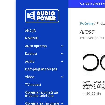
(+381) 21/654-
Početna
/ Proi
Arosa
AKCIJA
Prikazan jedan r
Noviteti
Auto oprema
Kablovi
Audio
Damping materijali
Video
Seat, Skoda, 
TV nosaci
adapteri zvuc
Ram-20.441/K
Oprema i punjači za
1190,00
din
mobilne telefone
Oprema za racunare