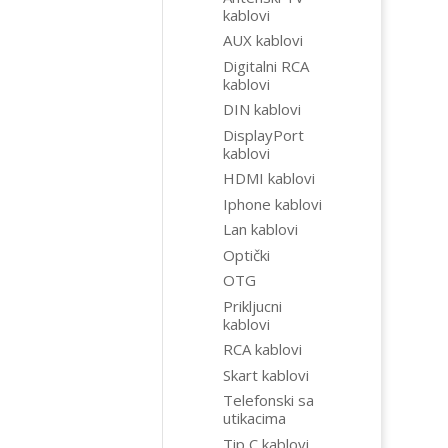
kablovi
AUX kablovi
Digitalni RCA
kablovi
DIN kablovi
DisplayPort
kablovi
HDMI kablovi
Iphone kablovi
Lan kablovi
Optički
OTG
Prikljucni
kablovi
RCA kablovi
Skart kablovi
Telefonski sa
utikacima
Tip C kablovi