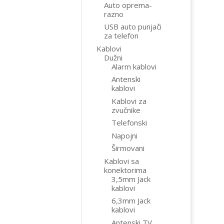
Auto oprema-
razno
USB auto punjači
za telefon
Kablovi
Dužni
Alarm kablovi
Antenski
kablovi
Kablovi za
zvučnike
Telefonski
Napojni
Širmovani
Kablovi sa
konektorima
3,5mm Jack
kablovi
6,3mm Jack
kablovi
Antenski TV