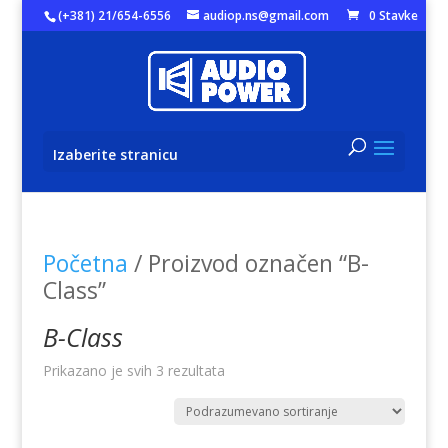
(+381) 21/654-6556
audiop.ns@gmail.com
0 Stavke
Izaberite stranicu
Početna
/ Proizvod označen “B-
Class”
B-Class
Prikazano je svih 3 rezultata