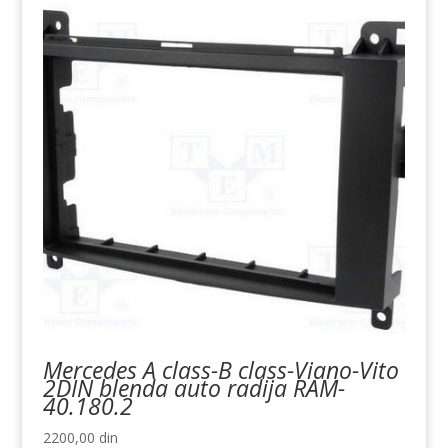
Mercedes A class-B class-Viano-Vito
2DIN blenda auto radija RAM-
40.180.2
2200,00
din