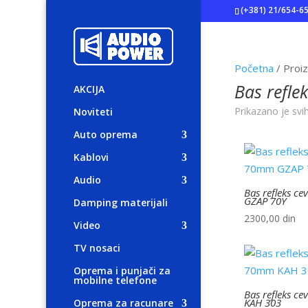
(+381) 21/654-6
Početna
/ Proiz
Bas reflek
AKCIJA
Prikazano je svi
Noviteti
Auto oprema
Kablovi
Audio
Bas refleks c
GZAP 70Y
Damping materijali
2300,00
din
Video
TV nosaci
Oprema i punjači za
mobilne telefone
Bas refleks c
KAH 303
Oprema za racunare