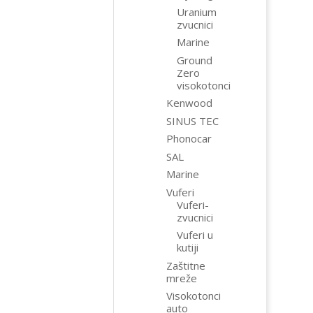
Uranium
zvucnici
Marine
Ground
Zero
visokotonci
Kenwood
SINUS TEC
Phonocar
SAL
Marine
Vuferi
Vuferi-
zvucnici
Vuferi u
kutiji
Zaštitne
mreže
Visokotonci
auto