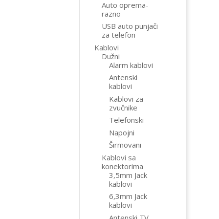
Auto oprema-
razno
USB auto punjači
za telefon
Kablovi
Dužni
Alarm kablovi
Antenski
kablovi
Kablovi za
zvučnike
Telefonski
Napojni
Širmovani
Kablovi sa
konektorima
3,5mm Jack
kablovi
6,3mm Jack
kablovi
Antenski TV