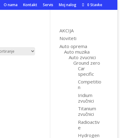
O nama
Kontakt
Servis
Moj nalog
0 Stavke
AKCIJA
Noviteti
Auto oprema
Auto muzika
Auto zvucnici
Ground zero
Car
specific
Competitio
n
Iridium
zvučnici
Titanium
zvučnici
Radioactiv
e
Hydrogen