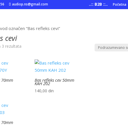
..:: B2B ::..
556
audiop.ns@gmail.com
Početna
vod označen “Bas refleks cevi”
s cevi
h 3 rezultata
ev 70mm
Bas refleks cev 50mm
KAH 202
140,00
din
ev 70mm