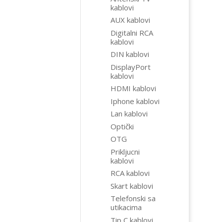
kablovi
AUX kablovi
Digitalni RCA
kablovi
DIN kablovi
DisplayPort
kablovi
HDMI kablovi
Iphone kablovi
Lan kablovi
Optički
OTG
Prikljucni
kablovi
RCA kablovi
Skart kablovi
Telefonski sa
utikacima
Tip C kablovi