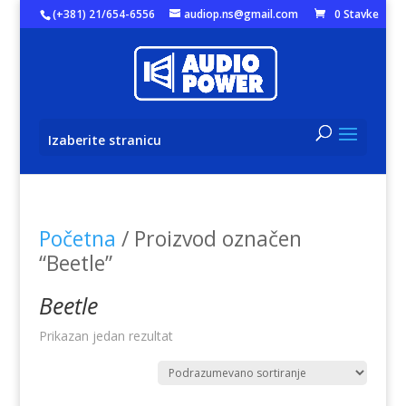
(+381) 21/654-6556
audiop.ns@gmail.com
0 Stavke
Izaberite stranicu
Početna
/ Proizvod označen
“Beetle”
Beetle
Prikazan jedan rezultat