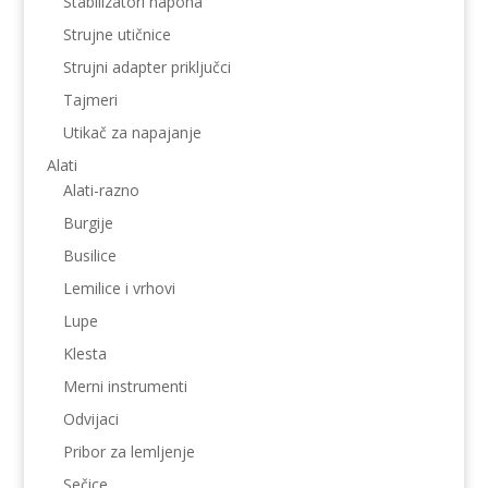
Stabilizatori napona
Strujne utičnice
Strujni adapter priključci
Tajmeri
Utikač za napajanje
Alati
Alati-razno
Burgije
Busilice
Lemilice i vrhovi
Lupe
Klesta
Merni instrumenti
Odvijaci
Pribor za lemljenje
Sečice