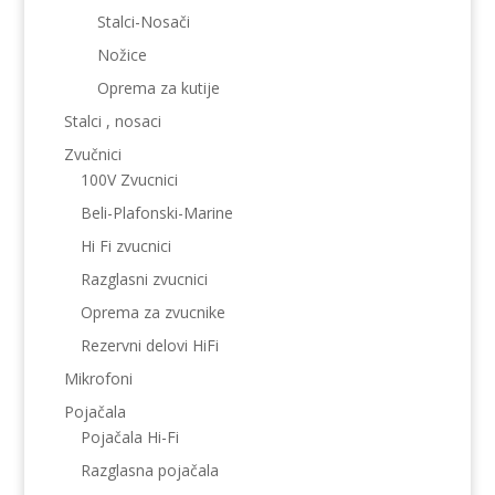
Stalci-Nosači
Nožice
Oprema za kutije
Stalci , nosaci
Zvučnici
100V Zvucnici
Beli-Plafonski-Marine
Hi Fi zvucnici
Razglasni zvucnici
Oprema za zvucnike
Rezervni delovi HiFi
Mikrofoni
Pojačala
Pojačala Hi-Fi
Razglasna pojačala