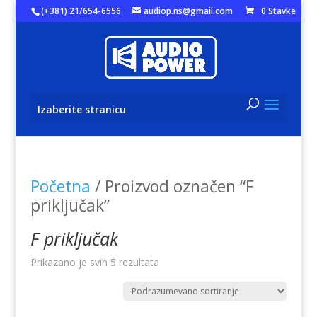
(+381) 21/654-6556
audiop.ns@gmail.com
0 Stavke
Izaberite stranicu
Početna
/ Proizvod označen “F
priključak”
F priključak
Prikazano je svih 5 rezultata