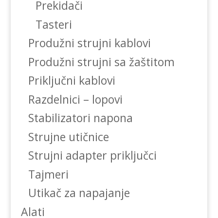
Prekidači
Tasteri
Produžni strujni kablovi
Produžni strujni sa žaštitom
Priključni kablovi
Razdelnici – lopovi
Stabilizatori napona
Strujne utičnice
Strujni adapter priključci
Tajmeri
Utikač za napajanje
Alati