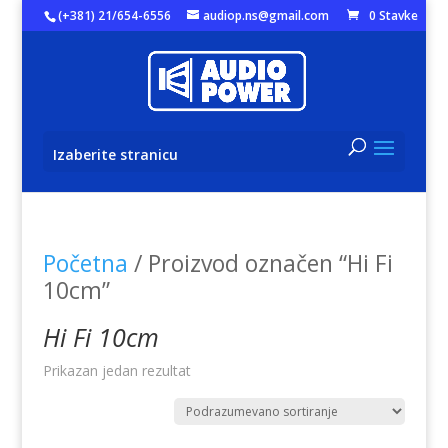
(+381) 21/654-6556
audiop.ns@gmail.com
0 Stavke
Izaberite stranicu
Početna
/ Proizvod označen “Hi Fi
10cm”
Hi Fi 10cm
Prikazan jedan rezultat