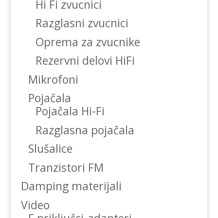
Hi Fi zvucnici
Razglasni zvucnici
Oprema za zvucnike
Rezervni delovi HiFi
Mikrofoni
Pojačala
Pojačala Hi-Fi
Razglasna pojačala
Slušalice
Tranzistori FM
Damping materijali
Video
F priključci-adapteri