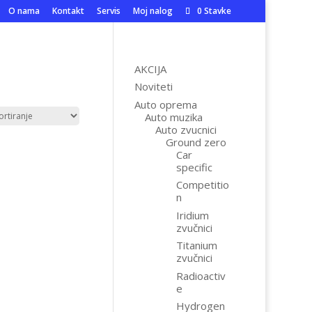
O nama
Kontakt
Servis
Moj nalog
0 Stavke
AKCIJA
Noviteti
Auto oprema
Auto muzika
Auto zvucnici
Ground zero
Car
specific
Competitio
n
Iridium
zvučnici
Titanium
zvučnici
Radioactiv
e
Hydrogen