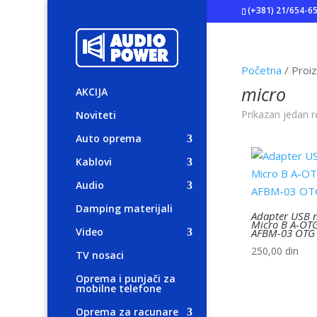
(+381) 21/654-6
Početna
/ Proi
micro
AKCIJA
Prikazan jedan r
Noviteti
Auto oprema
Kablovi
Audio
Damping materijali
Adapter USB 
Micro B A-OT
Video
AFBM-03 OTG
250,00
din
TV nosaci
Oprema i punjači za
mobilne telefone
Oprema za racunare