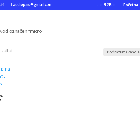
..:: B2B ::..
556
audiop.ns@gmail.com
Početna
zvod označen “micro”
ezultat
na
G-