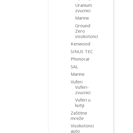
Uranium
zvucnici
Marine
Ground
Zero
visokotonci
Kenwood
SINUS TEC
Phonocar
SAL
Marine
Vuferi
Vuferi-
zvucnici
Vuferi u
kutiji
Zaštitne
mreže
Visokotonci
auto