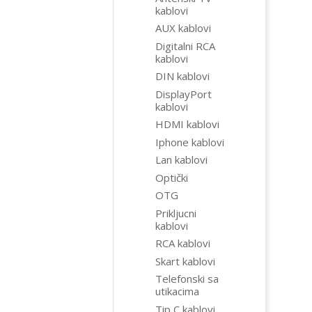
kablovi
AUX kablovi
Digitalni RCA
kablovi
DIN kablovi
DisplayPort
kablovi
HDMI kablovi
Iphone kablovi
Lan kablovi
Optički
OTG
Prikljucni
kablovi
RCA kablovi
Skart kablovi
Telefonski sa
utikacima
Tip C kablovi