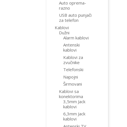
Auto oprema-
razno
USB auto punjači
za telefon
Kablovi
Dužni
Alarm kablovi
Antenski
kablovi
Kablovi za
zvučnike
Telefonski
Napojni
Širmovani
Kablovi sa
konektorima
3,5mm Jack
kablovi
6,3mm Jack
kablovi
Antenski TV