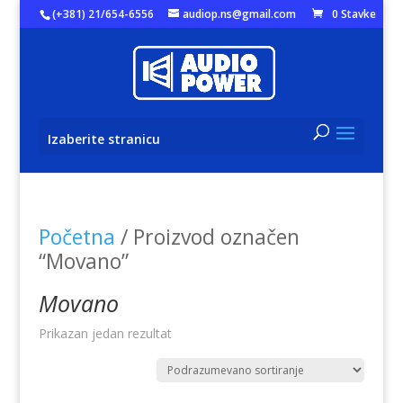
(+381) 21/654-6556
audiop.ns@gmail.com
0 Stavke
Izaberite stranicu
Početna
/ Proizvod označen
“Movano”
Movano
Prikazan jedan rezultat