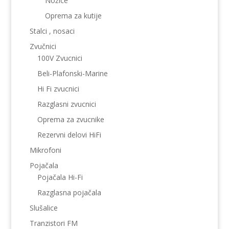
Nožice
Oprema za kutije
Stalci , nosaci
Zvučnici
100V Zvucnici
Beli-Plafonski-Marine
Hi Fi zvucnici
Razglasni zvucnici
Oprema za zvucnike
Rezervni delovi HiFi
Mikrofoni
Pojačala
Pojačala Hi-Fi
Razglasna pojačala
Slušalice
Tranzistori FM