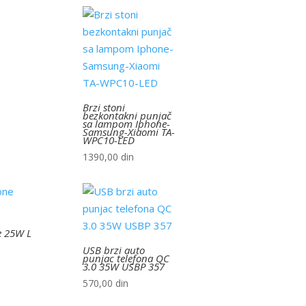
Brzi stoni
bezkontakni punjač
sa lampom Iphone-
Samsung-Xiaomi TA-
WPC10-LED
1390,00
din
e 25W L
USB brzi auto
punjac telefona QC
3.0 35W USBP 357
570,00
din