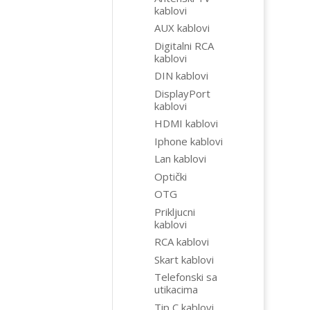
kablovi
AUX kablovi
Digitalni RCA
kablovi
DIN kablovi
DisplayPort
kablovi
HDMI kablovi
Iphone kablovi
Lan kablovi
Optički
OTG
Prikljucni
kablovi
RCA kablovi
Skart kablovi
Telefonski sa
utikacima
Tip C kablovi