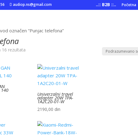
..:: B2B ::..
556
audiop.ns@gmail.com
Početna
zvod označen “Punjac telefona”
lefona
h 16 rezultata
GAN
 140
Univerzalni travel
adapter 20W TPA-
1A2C20-01-W
2190,00
din