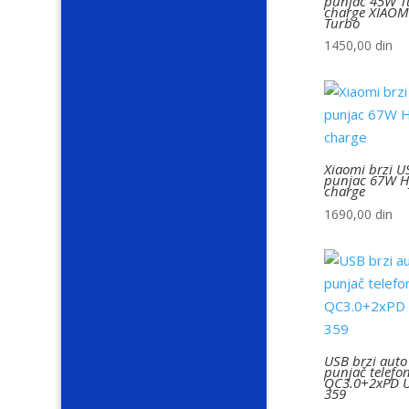
punjac 45W T
charge XIAOM
Turbo
1450,00
din
Xiaomi brzi U
punjac 67W H
charge
1690,00
din
USB brzi auto
punjač telefo
QC3.0+2xPD 
359