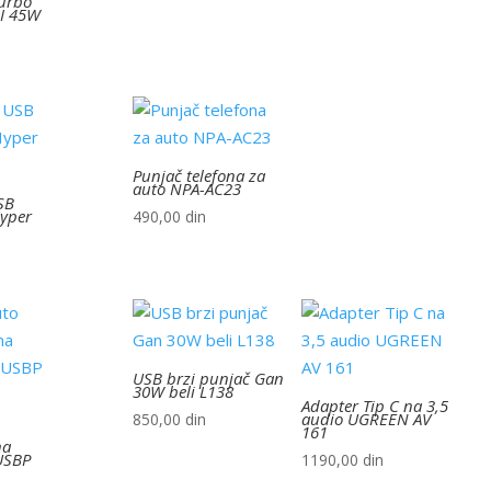
urbo
I 45W
Punjač telefona za
auto NPA-AC23
SB
yper
490,00
din
USB brzi punjač Gan
30W beli L138
Adapter Tip C na 3,5
audio UGREEN AV
850,00
din
161
na
USBP
1190,00
din