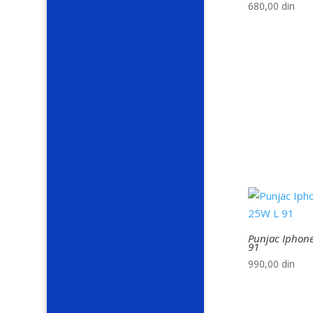
680,00
din
Punjac Iphon
91
990,00
din