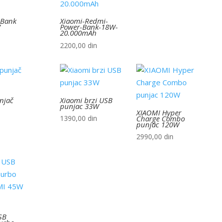
 Bank
Xiaomi-Redmi-
W
Power-Bank-18W-
20.000mAh
2200,00
din
njač
Xiaomi brzi USB
punjac 33W
XIAOMI Hyper
Charge Combo
1390,00
din
punjac 120W
2990,00
din
SB