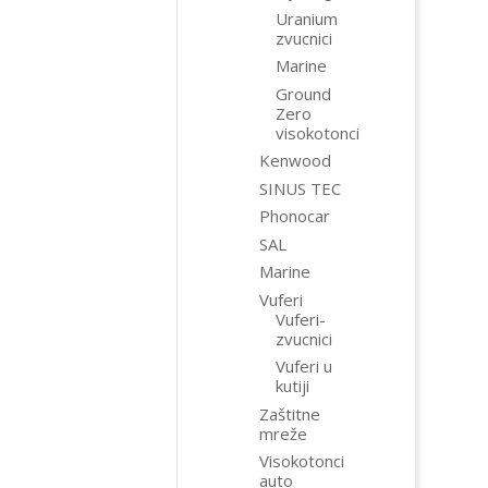
Uranium
zvucnici
Marine
Ground
Zero
visokotonci
Kenwood
SINUS TEC
Phonocar
SAL
Marine
Vuferi
Vuferi-
zvucnici
Vuferi u
kutiji
Zaštitne
mreže
Visokotonci
auto