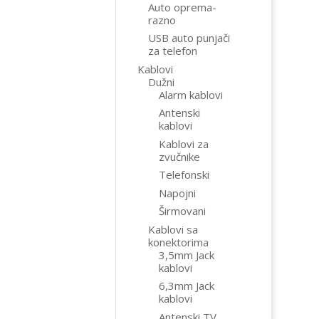
Auto oprema-
razno
USB auto punjači
za telefon
Kablovi
Dužni
Alarm kablovi
Antenski
kablovi
Kablovi za
zvučnike
Telefonski
Napojni
Širmovani
Kablovi sa
konektorima
3,5mm Jack
kablovi
6,3mm Jack
kablovi
Antenski TV