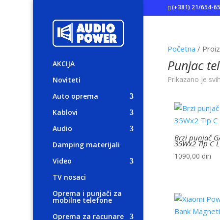
(+381) 21/654-6
Početna
/ Proi
Punjac te
AKCIJA
Prikazano je svi
Noviteti
Auto oprema
Kablovi
Audio
Brzi punjač 
35Wx2 Tip C L
Damping materijali
1090,00
din
Video
TV nosaci
Oprema i punjači za
mobilne telefone
Oprema za racunare