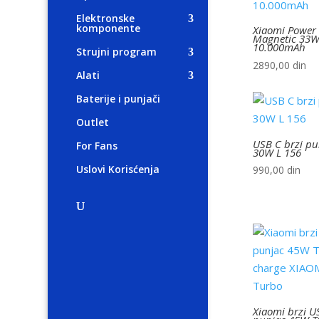
Elektronske
komponente
Xiaomi Power
Magnetic 33
10.000mAh
Strujni program
2890,00
din
Alati
Baterije i punjači
Outlet
USB C brzi pu
For Fans
30W L 156
Uslovi Korisćenja
990,00
din
Xiaomi brzi U