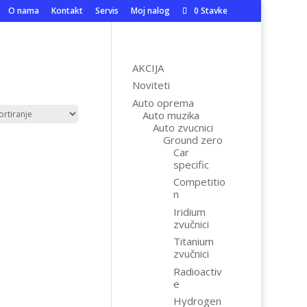
O nama
Kontakt
Servis
Moj nalog
0 Stavke
AKCIJA
Noviteti
Auto oprema
Auto muzika
Auto zvucnici
Ground zero
Car
specific
Competitio
n
Iridium
zvučnici
Titanium
zvučnici
Radioactiv
e
Hydrogen