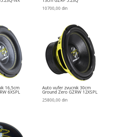
5.2SQ-IVX
13cm GZRF 5.2SQ
10700,00
din
nik 16,5cm
Auto vufer zvucnik 30cm
ZRW 6XSPL
Ground Zero GZRW 12XSPL
25800,00
din