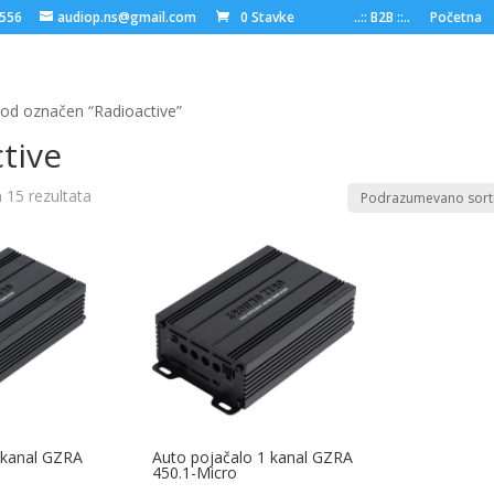
6556
audiop.ns@gmail.com
0 Stavke
..:: B2B ::..
Početna
vod označen “Radioactive”
tive
h 15 rezultata
 kanal GZRA
Auto pojačalo 1 kanal GZRA
450.1-Micro