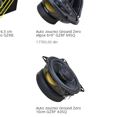
16,5 cm
Auto zvucnici Ground Zero
ero GZRB
elipse 6×9″ GZRF 69SQ
17700,00
din
Auto zvucnici Ground Zero
10cm GZRF 4.0SQ