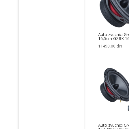
Auto zvucnici G
16,5cm GZRK 1
11490,00
din
Auto zvucnici G