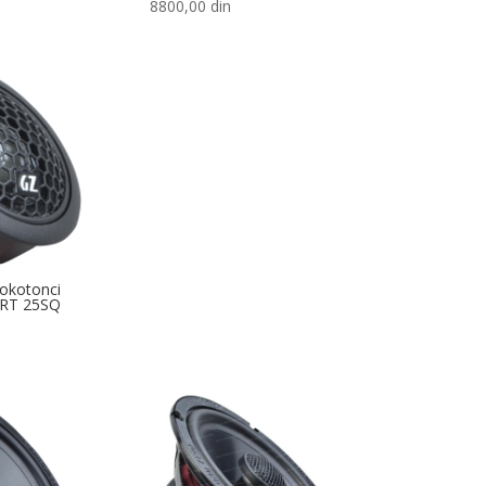
8800,00
din
sokotonci
ZRT 25SQ