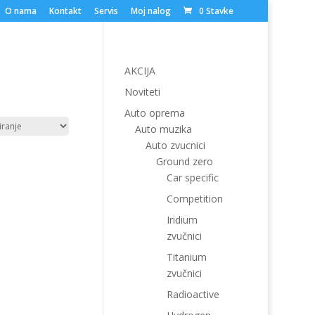
O nama
Kontakt
Servis
Moj nalog
0 Stavke
AKCIJA
Noviteti
Auto oprema
Auto muzika
Auto zvucnici
Ground zero
Car specific
Competition
Iridium
zvučnici
Titanium
zvučnici
Radioactive