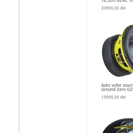
16,5cm GZRC 16
23990,00
din
Auto vufer zvuc
Ground Zero G
13990,00
din