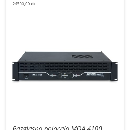
24500,00
din
Razglasno pojacalo MQA 4100