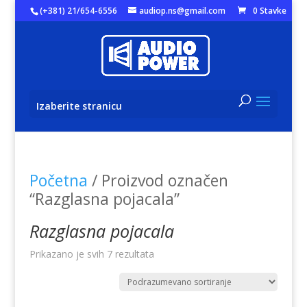
(+381) 21/654-6556
audiop.ns@gmail.com
0 Stavke
Izaberite stranicu
Početna
/ Proizvod označen
“Razglasna pojacala”
Razglasna pojacala
Prikazano je svih 7 rezultata