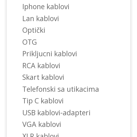
Iphone kablovi
Lan kablovi
Optički
OTG
Prikljucni kablovi
RCA kablovi
Skart kablovi
Telefonski sa utikacima
Tip C kablovi
USB kablovi-adapteri
VGA kablovi
XLR kablovi