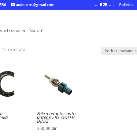
..:: B2B ::..
6556
audiop.ns@gmail.com
Početna
zvod označen “Škoda”
h 16 rezultata
da
Fakra adapter auto
nika
antene ZRS-GOLFV-
DIN/Z
350,00
din