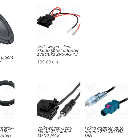
Volkswagen, Seat,
Skoda kabel adapter
zvucnika ZRS-AG-13
16,5cm
W
199,00
din
Amarok-
Volkswagen-Seat-
Fakra adapter auto
 UP-
Skoda AUX kabel
antene ZRS-GOLFV-
apteri
MFD2-JACK
DIN