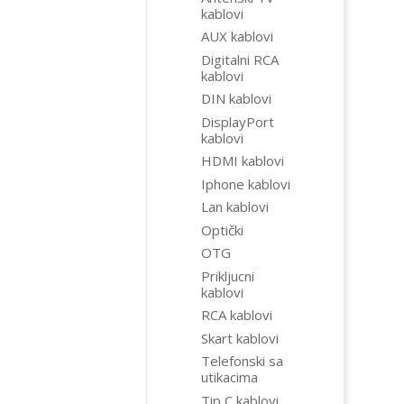
kablovi
AUX kablovi
Digitalni RCA
kablovi
DIN kablovi
DisplayPort
kablovi
HDMI kablovi
Iphone kablovi
Lan kablovi
Optički
OTG
Prikljucni
kablovi
RCA kablovi
Skart kablovi
Telefonski sa
utikacima
Tip C kablovi