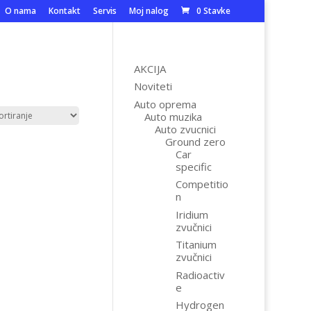
O nama
Kontakt
Servis
Moj nalog
0 Stavke
AKCIJA
Noviteti
Auto oprema
Auto muzika
Auto zvucnici
Ground zero
Car
specific
Competitio
n
Iridium
zvučnici
Titanium
zvučnici
Radioactiv
e
Hydrogen