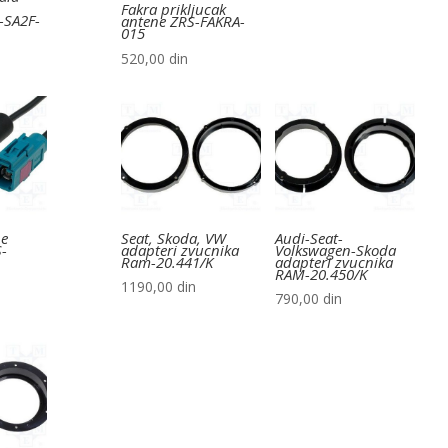
Fakra prikljucak
-SA2F-
antene ZRS-FAKRA-
015
520,00
din
ne
Seat, Skoda, VW
Audi-Seat-
-
adapteri zvucnika
Volkswagen-Skoda
Ram-20.441/K
adapteri zvucnika
RAM-20.450/K
1190,00
din
790,00
din