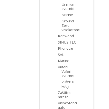
Uranium
zvucnici
Marine
Ground
Zero
visokotonci
Kenwood
SINUS TEC
Phonocar
SAL
Marine
Vuferi
Vuferi-
zvucnici
Vuferi u
kutiji
Zaštitne
mreže
Visokotonci
auto