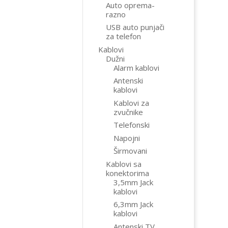
Auto oprema-
razno
USB auto punjači
za telefon
Kablovi
Dužni
Alarm kablovi
Antenski
kablovi
Kablovi za
zvučnike
Telefonski
Napojni
Širmovani
Kablovi sa
konektorima
3,5mm Jack
kablovi
6,3mm Jack
kablovi
Antenski TV