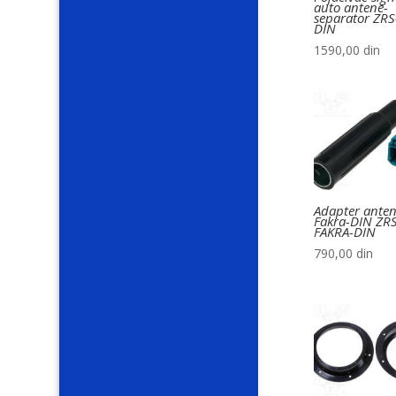
auto antene-
separator ZRS
DIN
1590,00
din
Adapter ante
Fakra-DIN ZRS
FAKRA-DIN
790,00
din