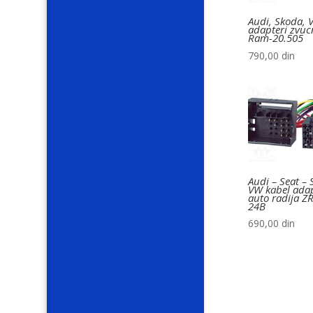
Audi, Skoda, 
adapteri zvuc
Ram-20.505
790,00
din
Audi – Seat – 
VW kabel ada
auto radija Z
24B
690,00
din