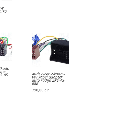
VW
nika
Skoda –
pter
Audi -Seat -Skoda –
RS-AS-
VW kabel adapter
auto radija ZRS-AS-
68B
790,00
din