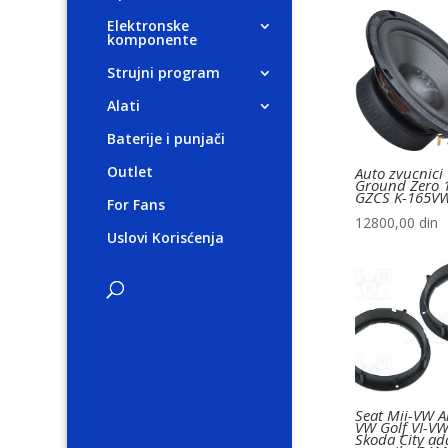
Elektronske
komponente
Strujni program
Alati
Baterije i punjači
Outlet
Auto zvucnici
Ground Zero 
GZCS K-165V
For Fans
12800,00
din
Uslovi Korisćenja
Seat Mii-VW 
VW Golf VI-VW
Skoda City ad