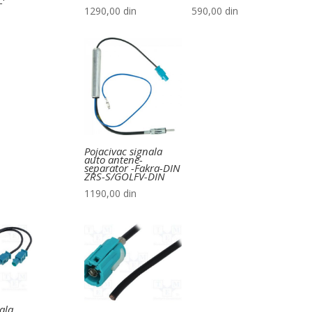
-
1290,00
din
590,00
din
Pojacivac signala
auto antene-
separator -Fakra-DIN
ZRS-S/GOLFV-DIN
1190,00
din
ala