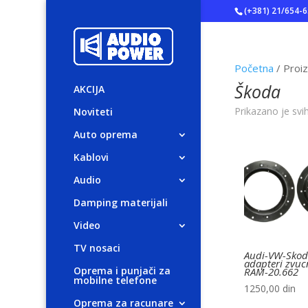
(+381) 21/654-
Početna
/ Proi
Škoda
AKCIJA
Prikazano je svi
Noviteti
Auto oprema
Kablovi
Audio
Damping materijali
Video
TV nosaci
Audi-VW-Sko
adapteri zvuc
Oprema i punjači za
RAM-20.662
mobilne telefone
1250,00
din
Oprema za racunare