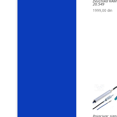
zvucnika RAM
20.549
1999,00
din
Pojacivac sign