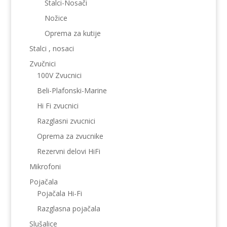
Stalci-Nosači
Nožice
Oprema za kutije
Stalci , nosaci
Zvučnici
100V Zvucnici
Beli-Plafonski-Marine
Hi Fi zvucnici
Razglasni zvucnici
Oprema za zvucnike
Rezervni delovi HiFi
Mikrofoni
Pojačala
Pojačala Hi-Fi
Razglasna pojačala
Slušalice