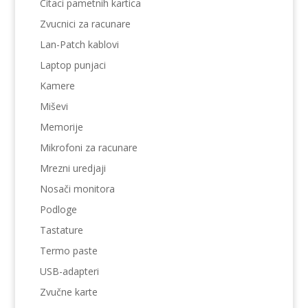
Citaci pametnih kartica
Zvucnici za racunare
Lan-Patch kablovi
Laptop punjaci
Kamere
Miševi
Memorije
Mikrofoni za racunare
Mrezni uredjaji
Nosači monitora
Podloge
Tastature
Termo paste
USB-adapteri
Zvučne karte