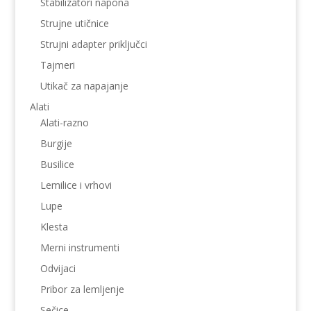
Stabilizatori napona
Strujne utičnice
Strujni adapter priključci
Tajmeri
Utikač za napajanje
Alati
Alati-razno
Burgije
Busilice
Lemilice i vrhovi
Lupe
Klesta
Merni instrumenti
Odvijaci
Pribor za lemljenje
Sečice