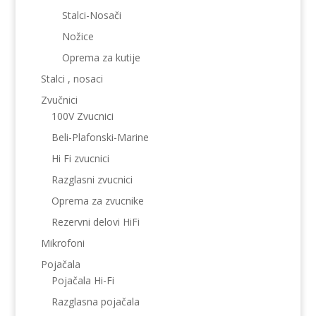
Stalci-Nosači
Nožice
Oprema za kutije
Stalci , nosaci
Zvučnici
100V Zvucnici
Beli-Plafonski-Marine
Hi Fi zvucnici
Razglasni zvucnici
Oprema za zvucnike
Rezervni delovi HiFi
Mikrofoni
Pojačala
Pojačala Hi-Fi
Razglasna pojačala