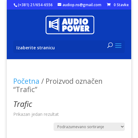
(+381) 21/654-6556
audiop.ns@gmail.com
0 Stavke
Izaberite stranicu
Početna
/ Proizvod označen
“Trafic”
Trafic
Prikazan jedan rezultat