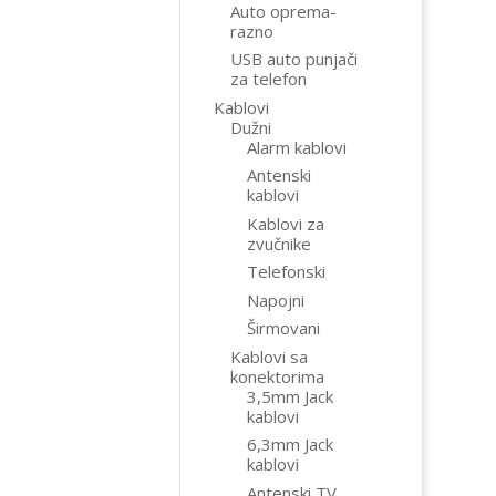
Auto oprema-
razno
USB auto punjači
za telefon
Kablovi
Dužni
Alarm kablovi
Antenski
kablovi
Kablovi za
zvučnike
Telefonski
Napojni
Širmovani
Kablovi sa
konektorima
3,5mm Jack
kablovi
6,3mm Jack
kablovi
Antenski TV