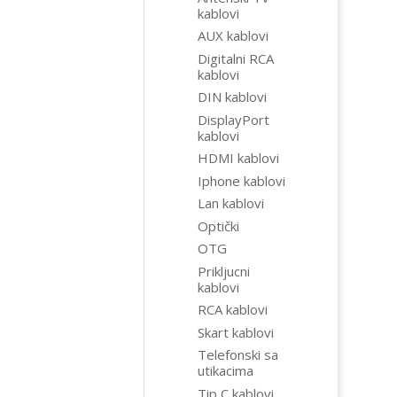
kablovi
AUX kablovi
Digitalni RCA
kablovi
DIN kablovi
DisplayPort
kablovi
HDMI kablovi
Iphone kablovi
Lan kablovi
Optički
OTG
Prikljucni
kablovi
RCA kablovi
Skart kablovi
Telefonski sa
utikacima
Tip C kablovi