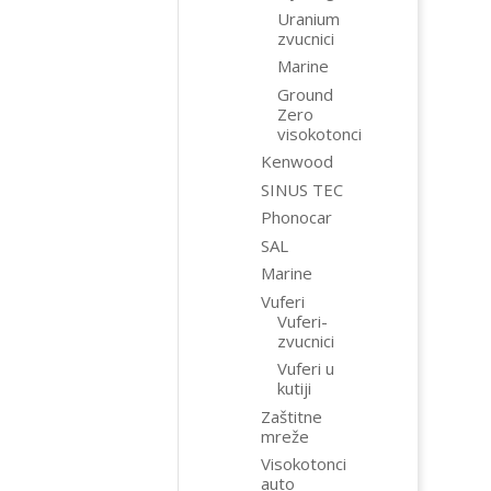
Uranium
zvucnici
Marine
Ground
Zero
visokotonci
Kenwood
SINUS TEC
Phonocar
SAL
Marine
Vuferi
Vuferi-
zvucnici
Vuferi u
kutiji
Zaštitne
mreže
Visokotonci
auto