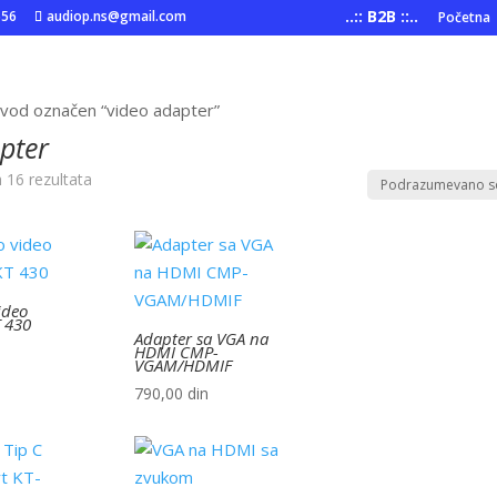
..:: B2B ::..
556
audiop.ns@gmail.com
Početna
zvod označen “video adapter”
pter
h 16 rezultata
ideo
T 430
Adapter sa VGA na
HDMI CMP-
VGAM/HDMIF
790,00
din