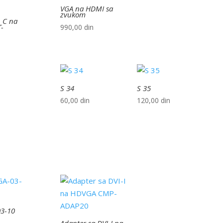
VGA na HDMI sa
zvukom
p C na
T-
990,00
din
S 34
S 35
60,00
din
120,00
din
3-10