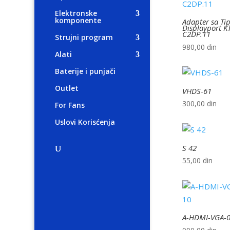
Elektronske
komponente
Adapter sa Ti
Displayport K
C2DP.11
Strujni program
980,00
din
Alati
Baterije i punjači
Outlet
VHDS-61
300,00
din
For Fans
Uslovi Korisćenja
S 42
55,00
din
A-HDMI-VGA-0