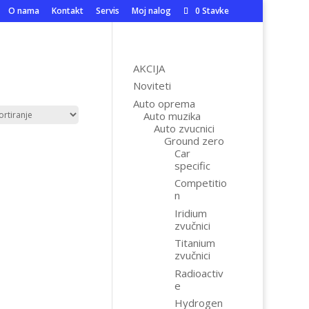
O nama
Kontakt
Servis
Moj nalog
0 Stavke
AKCIJA
Noviteti
Auto oprema
Auto muzika
Auto zvucnici
Ground zero
Car
specific
Competitio
n
Iridium
zvučnici
Titanium
zvučnici
Radioactiv
e
Hydrogen