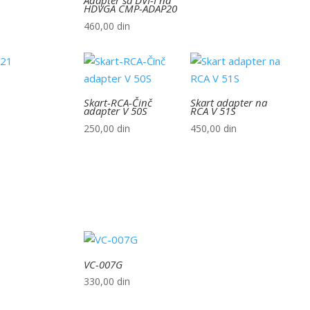
Adapter sa DVI-I na
HDVGA CMP-ADAP20
460,00
din
Skart-RCA-Činč
Skart adapter na
adapter V 50S
RCA V 51S
250,00
din
450,00
din
VC-007G
330,00
din