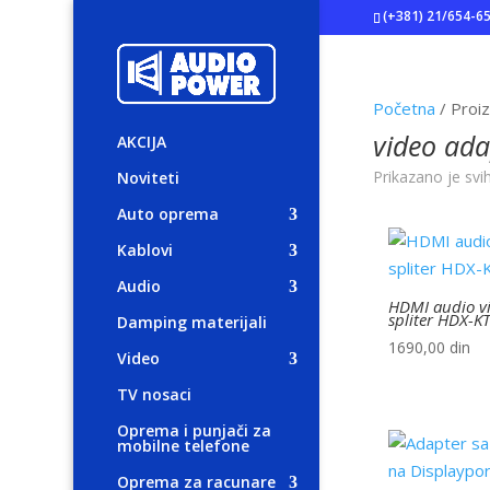
(+381) 21/654-6
Početna
/ Proi
video ada
AKCIJA
Prikazano je svi
Noviteti
Auto oprema
Kablovi
Audio
HDMI audio v
spliter HDX-K
Damping materijali
1690,00
din
Video
TV nosaci
Oprema i punjači za
mobilne telefone
Oprema za racunare