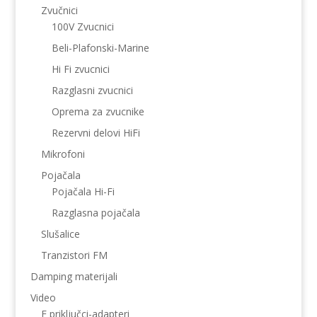
Zvučnici
100V Zvucnici
Beli-Plafonski-Marine
Hi Fi zvucnici
Razglasni zvucnici
Oprema za zvucnike
Rezervni delovi HiFi
Mikrofoni
Pojačala
Pojačala Hi-Fi
Razglasna pojačala
Slušalice
Tranzistori FM
Damping materijali
Video
F priključci-adapteri