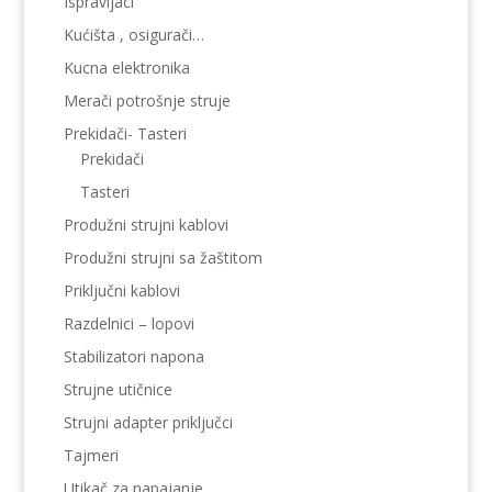
Ispravljaci
Kućišta , osigurači…
Kucna elektronika
Merači potrošnje struje
Prekidači- Tasteri
Prekidači
Tasteri
Produžni strujni kablovi
Produžni strujni sa žaštitom
Priključni kablovi
Razdelnici – lopovi
Stabilizatori napona
Strujne utičnice
Strujni adapter priključci
Tajmeri
Utikač za napajanje