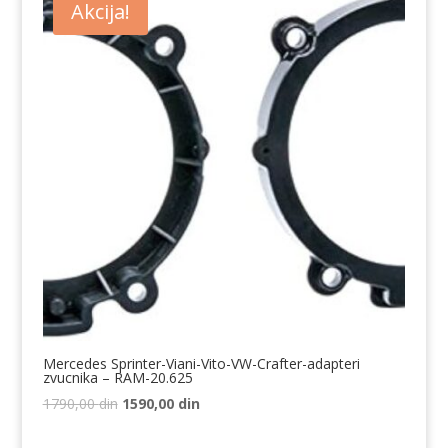
Akcija!
Mercedes Sprinter-Viani-Vito-VW-Crafter-adapteri
zvucnika – RAM-20.625
Originalna
Trenutna
1790,00
din
1590,00
din
cena
cena