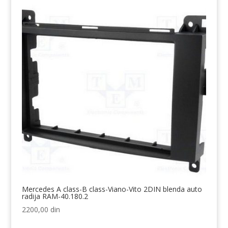
je
je:
bila:
1590,00 din.
1790,00 din.
Mercedes A class-B class-Viano-Vito 2DIN blenda auto
radija RAM-40.180.2
2200,00
din