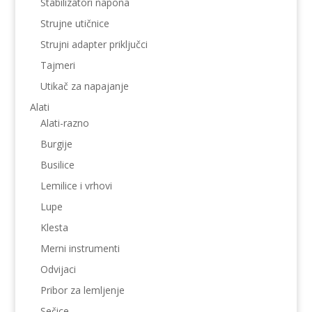
Stabilizatori napona
Strujne utičnice
Strujni adapter priključci
Tajmeri
Utikač za napajanje
Alati
Alati-razno
Burgije
Busilice
Lemilice i vrhovi
Lupe
Klesta
Merni instrumenti
Odvijaci
Pribor za lemljenje
Sečice