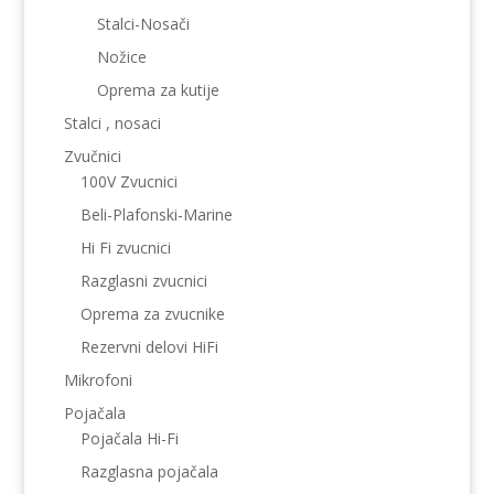
Stalci-Nosači
Nožice
Oprema za kutije
Stalci , nosaci
Zvučnici
100V Zvucnici
Beli-Plafonski-Marine
Hi Fi zvucnici
Razglasni zvucnici
Oprema za zvucnike
Rezervni delovi HiFi
Mikrofoni
Pojačala
Pojačala Hi-Fi
Razglasna pojačala