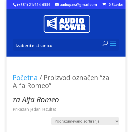
(+381) 21/654-6556
audiop.ns@gmail.com
0 Stavke
Izaberite stranicu
Početna
/ Proizvod označen “za
Alfa Romeo”
za Alfa Romeo
Prikazan jedan rezultat