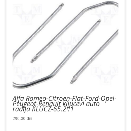
Alfa Romeo-Citroen-Fiat-Ford-Opel-
Peugeot-Renault kljucevi auto
radija KLUCZ-65.241
290,00
din