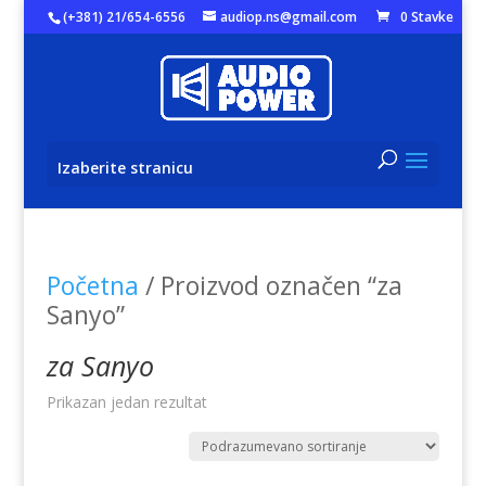
(+381) 21/654-6556
audiop.ns@gmail.com
0 Stavke
Izaberite stranicu
Početna
/ Proizvod označen “za
Sanyo”
za Sanyo
Prikazan jedan rezultat