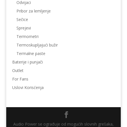
Odvijaci
Pribor za lemljenje
Sečice
Sprejevi
Termometri
Termoskupljajući bužir
Termalne paste
Baterije i punjači
Outlet
For Fans
Uslovi Korisćenja
Audio Power se ograđuje od mogućih slovnih grešaka,