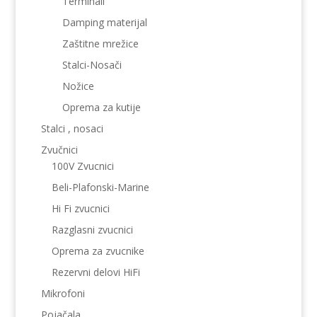
Terminali
Damping materijal
Zaštitne mrežice
Stalci-Nosači
Nožice
Oprema za kutije
Stalci , nosaci
Zvučnici
100V Zvucnici
Beli-Plafonski-Marine
Hi Fi zvucnici
Razglasni zvucnici
Oprema za zvucnike
Rezervni delovi HiFi
Mikrofoni
Pojačala