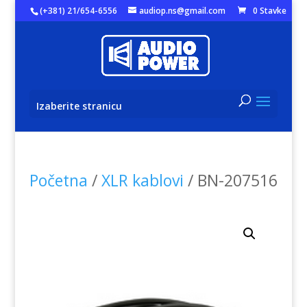
(+381) 21/654-6556
audiop.ns@gmail.com
0 Stavke
Izaberite stranicu
Početna
/
XLR kablovi
/ BN-207516