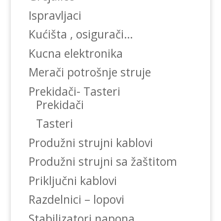
Ispravljaci
Kućišta , osigurači…
Kucna elektronika
Merači potrošnje struje
Prekidači- Tasteri
Prekidači
Tasteri
Produžni strujni kablovi
Produžni strujni sa žaštitom
Priključni kablovi
Razdelnici – lopovi
Stabilizatori napona