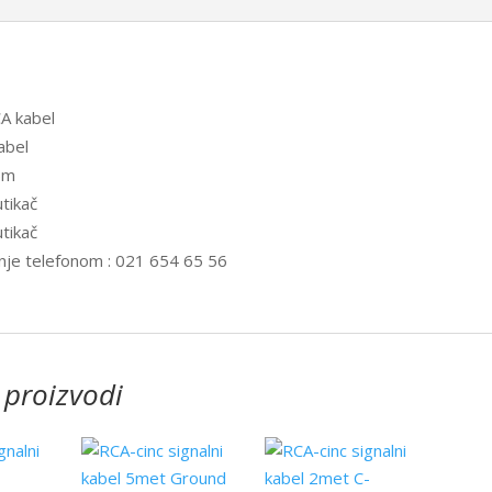
CA kabel
abel
5m
utikač
utikač
nje telefonom : 021 654 65 56
 proizvodi