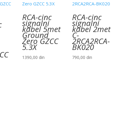
RCA-cinc
RCA-cinc
signalni
signalni
c
kabel 5met
kabel 2met
Ground
C-
Zero GZCC
2RCA2RCA-
5.3X
BK020
ZCC
1390,00
din
790,00
din