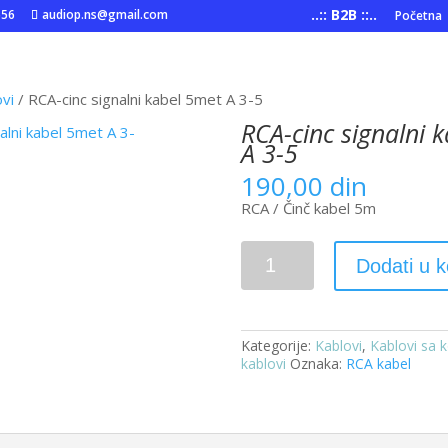
..:: B2B ::..
556
audiop.ns@gmail.com
Početna
ovi
/ RCA-cinc signalni kabel 5met A 3-5
RCA-cinc signalni 
A 3-5
190,00
din
RCA / Činč kabel 5m
RCA-
Dodati u 
cinc
signalni
kabel
5met
A
Kategorije:
Kablovi
,
Kablovi sa 
3-
kablovi
Oznaka:
RCA kabel
5
količina