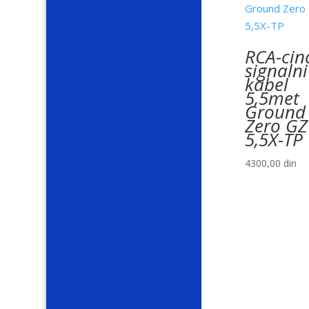
RCA-cin
signalni
kabel
5,5met
Ground
Zero G
5,5X-TP
4300,00
din