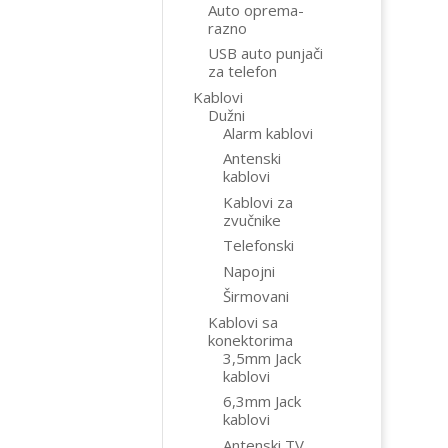
Auto oprema-
razno
USB auto punjači
za telefon
Kablovi
Dužni
Alarm kablovi
Antenski
kablovi
Kablovi za
zvučnike
Telefonski
Napojni
Širmovani
Kablovi sa
konektorima
3,5mm Jack
kablovi
6,3mm Jack
kablovi
Antenski TV