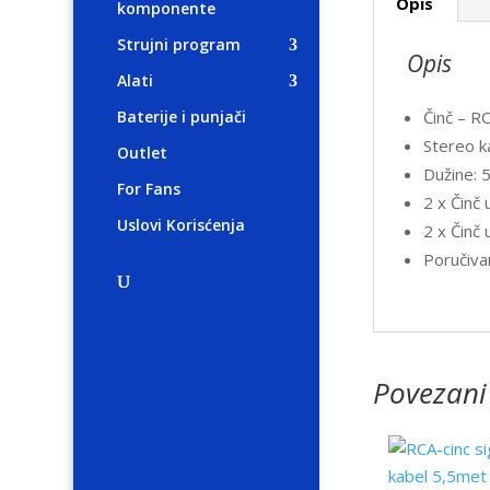
Opis
komponente
Strujni program
Opis
Alati
Činč – R
Baterije i punjači
Stereo k
Outlet
Dužine: 
For Fans
2 x Činč 
Uslovi Korisćenja
2 x Činč 
Poručiva
Povezani