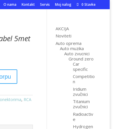
O nama
Kontakt
Servis
Moj nalog
0 Stavke
AKCIJA
Noviteti
kabel 5met
Auto oprema
Auto muzika
Auto zvucnici
Ground zero
Car
specific
korpu
Competitio
n
Iridium
zvučnici
konektorima
,
RCA
Titanium
zvučnici
Radioactiv
e
Hydrogen