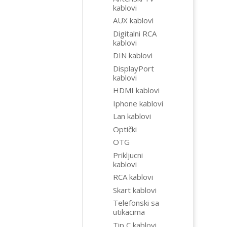
kablovi
AUX kablovi
Digitalni RCA
kablovi
DIN kablovi
DisplayPort
kablovi
HDMI kablovi
Iphone kablovi
Lan kablovi
Optički
OTG
Prikljucni
kablovi
RCA kablovi
Skart kablovi
Telefonski sa
utikacima
Tip C kablovi