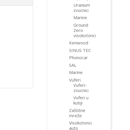
Uranium
zvucnici
Marine
Ground
Zero
visokotonci
Kenwood
SINUS TEC
Phonocar
SAL
Marine
Vuferi
Vuferi-
zvucnici
Vuferi u
kutiji
Zaštitne
mreže
Visokotonci
auto