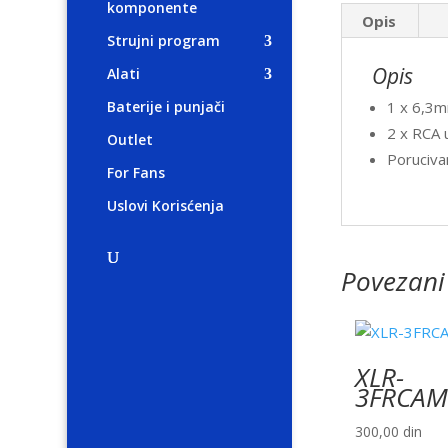
komponente
Opis
Strujni program
Opis
Alati
1 x 6,3m
Baterije i punjači
2 x RCA u
Outlet
Poruciva
For Fans
Uslovi Korisćenja
Povezani
XLR-
3FRCAM
300,00
din