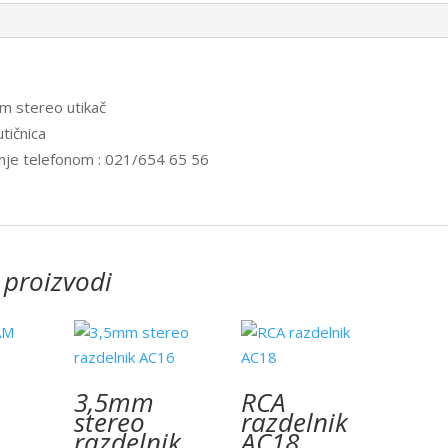
m stereo utikač
tičnica
nje telefonom : 021/654 65 56
 proizvodi
3,5mm
RCA
stereo
razdelnik
razdelnik
AC18