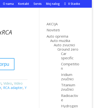
O nama
Kontakt
Servis
Moj nalog
0 Stavke
AKCIJA
Noviteti
2xRCA
Auto oprema
Auto muzika
Auto zvucnici
Ground zero
Car
specific
korpu
Competitio
n
Iridium
zvučnici
i
,
Video
,
Video
Titanium
r
,
RCA adapter
,
Y
zvučnici
Radioactiv
e
Hydrogen