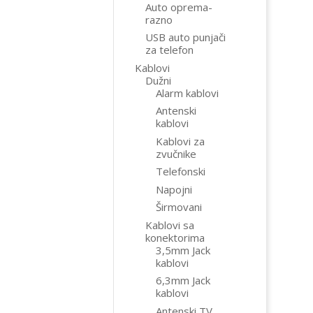
Auto oprema-
razno
USB auto punjači
za telefon
Kablovi
Dužni
Alarm kablovi
Antenski
kablovi
Kablovi za
zvučnike
Telefonski
Napojni
Širmovani
Kablovi sa
konektorima
3,5mm Jack
kablovi
6,3mm Jack
kablovi
Antenski TV