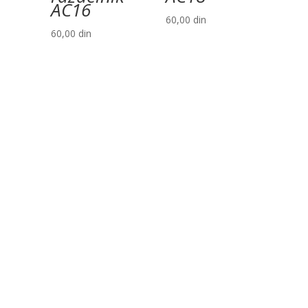
AC16
60,00
din
60,00
din