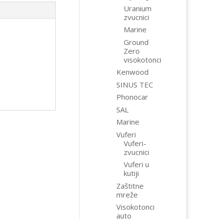
Uranium
zvucnici
Marine
Ground
Zero
visokotonci
Kenwood
SINUS TEC
Phonocar
SAL
Marine
Vuferi
Vuferi-
zvucnici
Vuferi u
kutiji
Zaštitne
mreže
Visokotonci
auto