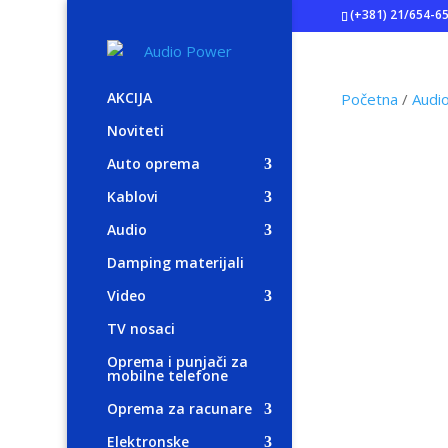
(+381) 21/654-6
AKCIJA
Početna
/
Audi
Noviteti
Auto oprema
Kablovi
Audio
Damping materijali
Video
TV nosaci
Oprema i punjači za
mobilne telefone
Oprema za racunare
Elektronske