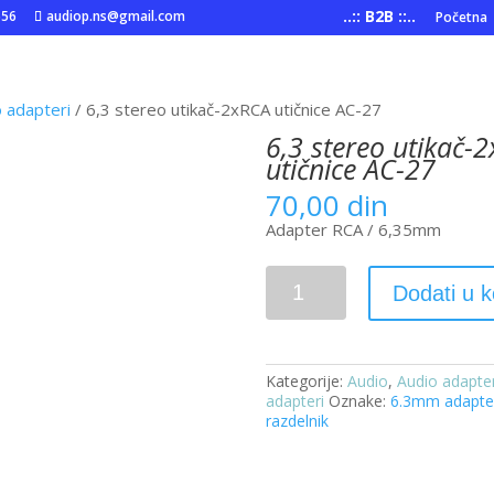
..:: B2B ::..
556
audiop.ns@gmail.com
Početna
o adapteri
/ 6,3 stereo utikač-2xRCA utičnice AC-27
6,3 stereo utikač-
utičnice AC-27
70,00
din
Adapter RCA / 6,35mm
6,3
Dodati u 
stereo
utikač-2xRCA
utičnice
AC-
27
Kategorije:
Audio
,
Audio adapter
količina
adapteri
Oznake:
6.3mm adapte
razdelnik