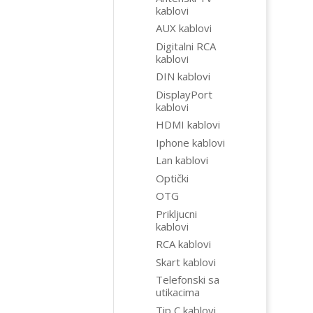
kablovi
AUX kablovi
Digitalni RCA
kablovi
DIN kablovi
DisplayPort
kablovi
HDMI kablovi
Iphone kablovi
Lan kablovi
Optički
OTG
Prikljucni
kablovi
RCA kablovi
Skart kablovi
Telefonski sa
utikacima
Tip C kablovi