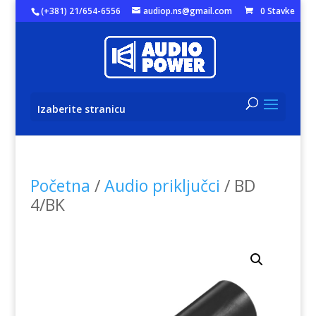
(+381) 21/654-6556
audiop.ns@gmail.com
0 Stavke
Izaberite stranicu
Početna
/
Audio priključci
/ BD
4/BK