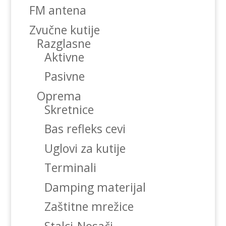
FM antena
Zvučne kutije
Razglasne
Aktivne
Pasivne
Oprema
Skretnice
Bas refleks cevi
Uglovi za kutije
Terminali
Damping materijal
Zaštitne mrežice
Stalci-Nosači