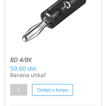
BD 4/BK
50,00
din
Banana utikač
BD
Dodati u korpu
4/BK
količina